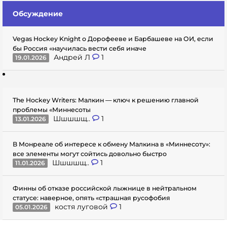
Обсуждение
Vegas Hockey Knight о Дорофееве и Барбашеве на ОИ, если
бы Россия «научилась вести себя иначе
Андрей Л
1
19.01.2026
The Hockey Writers: Малкин — ключ к решению главной
проблемы «Миннесоты
Шшшшщ..
1
13.01.2026
В Монреале об интересе к обмену Малкина в «Миннесоту»:
все элементы могут сойтись довольно быстро
Шшшшщ..
1
11.01.2026
Финны об отказе российской лыжнице в нейтральном
статусе: наверное, опять «страшная русофобия
костя луговой
1
05.01.2026