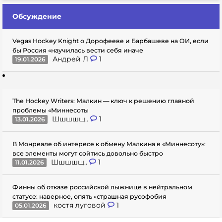
Обсуждение
Vegas Hockey Knight о Дорофееве и Барбашеве на ОИ, если
бы Россия «научилась вести себя иначе
Андрей Л
1
19.01.2026
The Hockey Writers: Малкин — ключ к решению главной
проблемы «Миннесоты
Шшшшщ..
1
13.01.2026
В Монреале об интересе к обмену Малкина в «Миннесоту»:
все элементы могут сойтись довольно быстро
Шшшшщ..
1
11.01.2026
Финны об отказе российской лыжнице в нейтральном
статусе: наверное, опять «страшная русофобия
костя луговой
1
05.01.2026