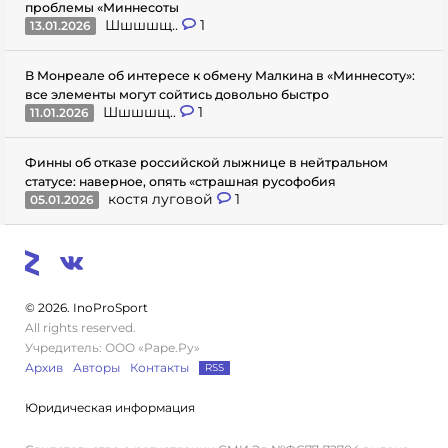
проблемы «Миннесоты
Шшшшщ..
1
13.01.2026
В Монреале об интересе к обмену Малкина в «Миннесоту»:
все элементы могут сойтись довольно быстро
Шшшшщ..
1
11.01.2026
Финны об отказе российской лыжнице в нейтральном
статусе: наверное, опять «страшная русофобия
костя луговой
1
05.01.2026
© 2026. InoProSport
All rights reserved.
Учредитель: ООО «Раре.Ру»
Архив
Авторы
Контакты
RSS
Юридическая информация