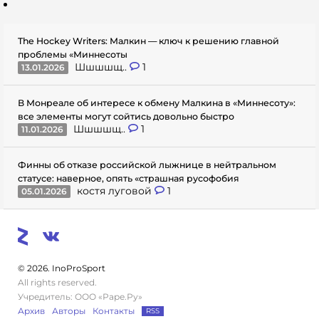
The Hockey Writers: Малкин — ключ к решению главной
проблемы «Миннесоты
Шшшшщ..
1
13.01.2026
В Монреале об интересе к обмену Малкина в «Миннесоту»:
все элементы могут сойтись довольно быстро
Шшшшщ..
1
11.01.2026
Финны об отказе российской лыжнице в нейтральном
статусе: наверное, опять «страшная русофобия
костя луговой
1
05.01.2026
© 2026. InoProSport
All rights reserved.
Учредитель: ООО «Раре.Ру»
Архив
Авторы
Контакты
RSS