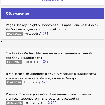
Показать еще
Обсуждение
Vegas Hockey Knight о Дорофееве и Барбашеве на ОИ, если
бы Россия «научилась вести себя иначе
Андрей Л
1
19.01.2026
The Hockey Writers: Малкин — ключ к решению главной
проблемы «Миннесоты
Шшшшщ..
1
13.01.2026
В Монреале об интересе к обмену Малкина в «Миннесоту»:
все элементы могут сойтись довольно быстро
Шшшшщ..
1
11.01.2026
Финны об отказе российской лыжнице в нейтральном
статусе: наверное, опять «страшная русофобия
костя луговой
1
05.01.2026