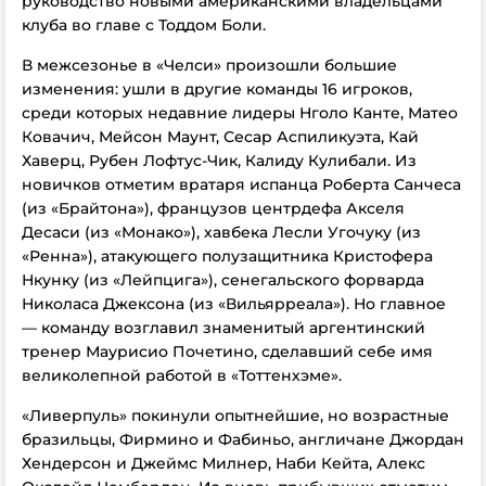
руководство новыми американскими владельцами
клуба во главе с Тоддом Боли.
В межсезонье в «Челси» произошли большие
изменения: ушли в другие команды 16 игроков,
среди которых недавние лидеры Нголо Канте, Матео
Ковачич, Мейсон Маунт, Сесар Аспиликуэта, Кай
Хаверц, Рубен Лофтус-Чик, Калиду Кулибали. Из
новичков отметим вратаря испанца Роберта Санчеса
(из «Брайтона»), французов центрдефа Акселя
Десаси (из «Монако»), хавбека Лесли Угочуку (из
«Ренна»), атакующего полузащитника Кристофера
Нкунку (из «Лейпцига»), сенегальского форварда
Николаса Джексона (из «Вильярреала»). Но главное
–– команду возглавил знаменитый аргентинский
тренер Маурисио Почетино, сделавший себе имя
великолепной работой в «Тоттенхэме».
«Ливерпуль» покинули опытнейшие, но возрастные
бразильцы, Фирмино и Фабиньо, англичане Джордан
Хендерсон и Джеймс Милнер, Наби Кейта, Алекс