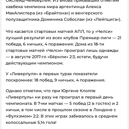
Окслейд-Чемберлен. Из вновь прибывших отметим
хавбека чемпиона мира аргентинца Алекса
МакАлистера (из «Брайтона») и венгерского
полузащитника Доминика Собослаи (из «Лейпцига»).
Что касается стартовых матчей АПЛ, то у «Челси»
лучший результат из всех клубов Премьер-лиги –– 21
победа, 6 ничьих, 4 поражения. Дома из 18-ти
стартовых матчей «Челси» проиграл лишь однажды
–– в августе 2017-го «Бёрнли» 2:3, кстати, будучи
действующим чемпионом.
У «Ливерпуля» в первых турах показатели
поскромнее: 18 побед, 9 ничьих, 4 поражения.
Однако отметим, что при Юргене Клоппе
«Ливерпуль» ни разу не проиграл в первый день
чемпионата. В 7-ми матчах –– 5 побед (2 в гостях) и 2
ничьи, в том числе в прошлом сезоне в Лондоне с
«Фулхэмом» 2:2. В этих играх забивалось в среднем
колоссальные 5,14 гола!