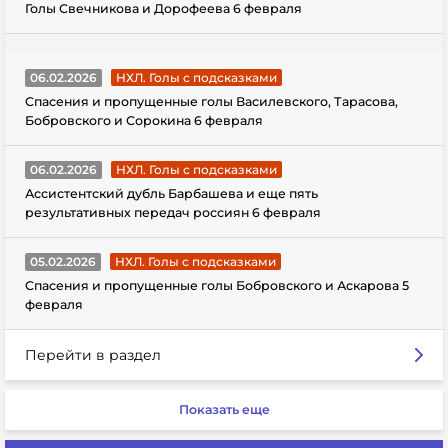
Голы Свечникова и Дорофеева 6 февраля
06.02.2026
НХЛ. Голы с подсказками
Спасения и пропущенные голы Василевского, Тарасова,
Бобровского и Сорокина 6 февраля
06.02.2026
НХЛ. Голы с подсказками
Ассистентский дубль Барбашева и еще пять
результативных передач россиян 6 февраля
05.02.2026
НХЛ. Голы с подсказками
Спасения и пропущенные голы Бобровского и Аскарова 5
февраля
Перейти в раздел
Показать еще