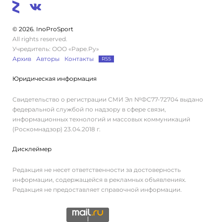
© 2026. InoProSport
All rights reserved.
Учредитель: ООО «Раре.Ру»
Архив
Авторы
Контакты
RSS
Юридическая информация
Свидетельство о регистрации СМИ Эл №ФС77-72704 выдано
федеральной службой по надзору в сфере связи,
информационных технологий и массовых коммуникаций
(Роскомнадзор) 23.04.2018 г.
Дисклеймер
Редакция не несет ответственности за достоверность
информации, содержащейся в рекламных объявлениях.
Редакция не предоставляет справочной информации.