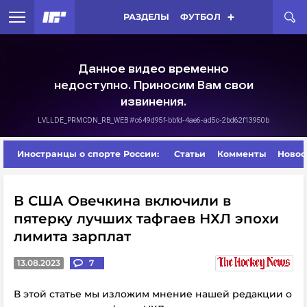
РАЗДЕЛЫ
ФУТБОЛ
Иностранцы о спорте России:
Статьи
Комменты
Новос
В США Овечкина включили в
пятерку лучших тафгаев НХЛ эпохи
лимита зарплат
13.08.2023
7
В этой статье мы изложим мнение нашей редакции о