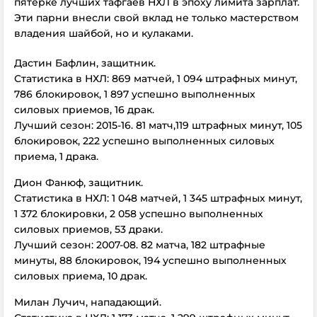
пятерке лучших тафгаев НХЛ в эпоху лимита зарплат.
Эти парни внесли свой вклад не только мастерством
владения шайбой, но и кулаками.
Дастин Бафлин, защитник.
Статистика в НХЛ: 869 матчей, 1 094 штрафных минут,
786 блокировок, 1 897 успешно выполненных
силовых приемов, 16 драк.
Лучший сезон: 2015-16. 81 матч,119 штрафных минут, 105
блокировок, 222 успешно выполненных силовых
приема, 1 драка.
Дион Фанюф, защитник.
Статистика в НХЛ: 1 048 матчей, 1 345 штрафных минут,
1 372 блокировки, 2 058 успешно выполненных
силовых приемов, 53 драки.
Лучший сезон: 2007-08. 82 матча, 182 штрафные
минуты, 88 блокировок, 194 успешно выполненных
силовых приема, 10 драк.
Милан Лучич, нападающий.