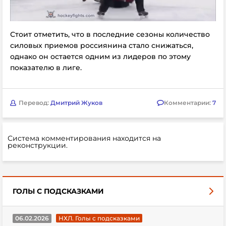
Стоит отметить, что в последние сезоны количество
силовых приемов россиянина стало снижаться,
однако он остается одним из лидеров по этому
показателю в лиге.
Перевод:
Дмитрий Жуков
Комментарии:
7
Система комментирования находится на
реконструкции.
ГОЛЫ С ПОДСКАЗКАМИ
06.02.2026
НХЛ. Голы с подсказками