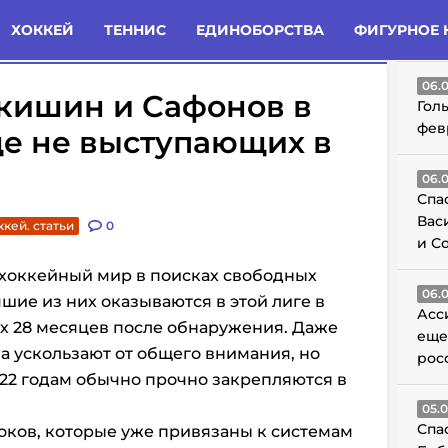
татьи
Комменты
Новости
ХОККЕЙ
ТЕННИС
ЕДИНОБОРСТВА
ФИГУРНОЕ 
ГО
06.
Никишин и Сафонов в
Гол
фев
ще не выступающих в
06.
Спа
Вас
ккей. статьи
0
и С
 хоккейный мир в поисках свободных
06.
чшие из них оказываются в этой лиге в
Асс
х 28 месяцев после обнаружения. Даже
еще
а ускользают от общего внимания, но
рос
 22 годам обычно прочно закрепляются в
05.
Спа
роков, которые уже привязаны к системам