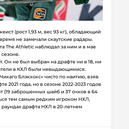
ист (рост 1,93 м, вес 93 кг), обладающий
 время не замечали скаутские радары.
а The Athletic наблюдал за ним и в мае
 сезоне.
. Он не был выбран на драфте ни в 18, ни
казатели в КХЛ были невыдающимися.
Чикаго Блэкхокс» чисто по наитию, взяв
те 2021 года, но в сезоне 2022-2023 годов
т (19 заброшенных шайб и 37 очков в 64
ться тем самым редким игроком НХЛ,
 раундах драфта НХЛ в 20-летнем