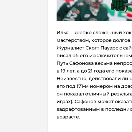
Илья – крепко сложенный хокке
мастерством, которое долгое
Журналист Скотт Пауэрс с сайт
писал об его исключительном
Путь Сафонова весьма непрост
в 19 лет, а до 21 года его по
Неизвестно, действовали ли «
его под 171-м номером на драф
он показал отличный результа
играх). Сафонов может оказа
задрафтованным в последних
возрасте.