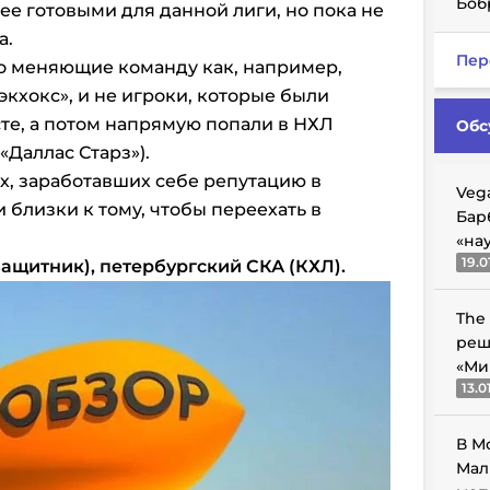
Боб
ее готовыми для данной лиги, но пока не
а.
Пер
то меняющие команду как, например,
кхокс», и не игроки, которые были
те, а потом напрямую попали в НХЛ
Обс
«Даллас Старз»).
х, заработавших себе репутацию в
Veg
и близки к тому, чтобы переехать в
Бар
«на
19.0
ащитник), петербургский СКА (КХЛ).
The
реш
«Ми
13.0
В М
Мал