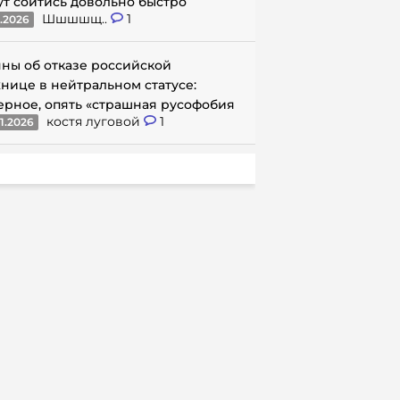
ут сойтись довольно быстро
Шшшшщ..
1
1.2026
ны об отказе российской
нице в нейтральном статусе:
ерное, опять «страшная русофобия
костя луговой
1
1.2026