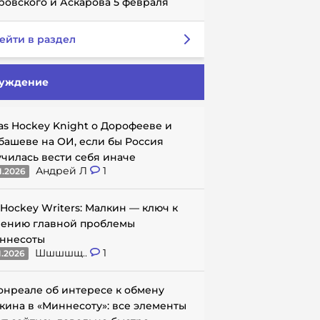
ровского и Аскарова 5 февраля
ейти в раздел
уждение
as Hockey Knight о Дорофееве и
башеве на ОИ, если бы Россия
училась вести себя иначе
Андрей Л
1
1.2026
 Hockey Writers: Малкин — ключ к
ению главной проблемы
ннесоты
Шшшшщ..
1
1.2026
онреале об интересе к обмену
кина в «Миннесоту»: все элементы