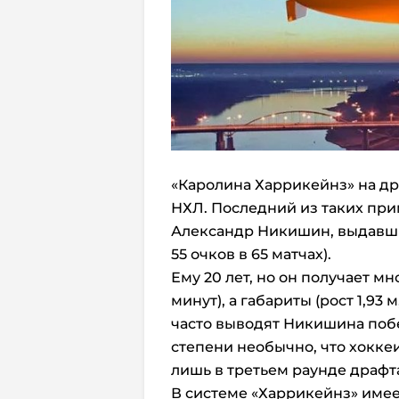
«Каролина Харрикейнз» на д
НХЛ. Последний из таких пр
Александр Никишин, выдавший
55 очков в 65 матчах).
Ему 20 лет, но он получает м
минут), а габариты (рост 1,93 
часто выводят Никишина поб
степени необычно, что хокке
лишь в третьем раунде драфт
В системе «Харрикейнз» имее