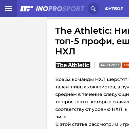
Иностранцы о спорте России:
С
ФУТБОЛ
The Athletic: 
топ-5 профи, е
НХЛ
14.08.2023
Хо
Все 32 команды НХЛ шерстят
талантливых хоккеистов, а лу
среднем в течение следующи
те проспекты, которые сначал
соответствуют уровню НХЛ, к
лиге.
В этой статье рассмотрим иг