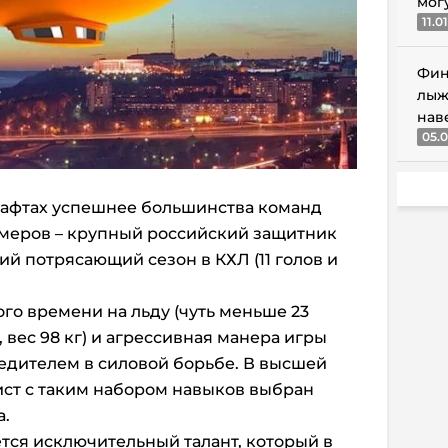
мог
11.0
Фин
лыж
нав
05.0
рафтах успешнее большинства команд
имеров – крупный российский защитник
 потрясающий сезон в КХЛ (11 голов и
ного времени на льду (чуть меньше 23
м, вес 98 кг) и агрессивная манера игры
едителем в силовой борьбе. В высшей
ист с таким набором навыков выбран
а.
тся исключительный талант, который в