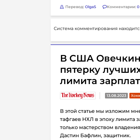
Перевод:
OlgaS
Комментарии:
0
Система комментирования находитс
В США Овечкин
пятерку лучших
лимита зарплат
13.08.2023
Хокк
В этой статье мы изложим мн
тафгаев НХЛ в эпоху лимита з
только мастерством владения
Дастин Бафлин, защитник.