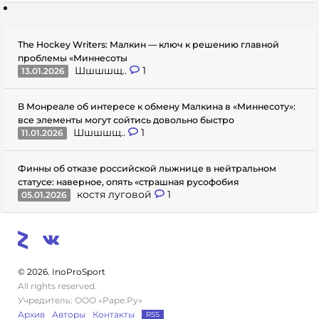
The Hockey Writers: Малкин — ключ к решению главной
проблемы «Миннесоты
Шшшшщ..
1
13.01.2026
В Монреале об интересе к обмену Малкина в «Миннесоту»:
все элементы могут сойтись довольно быстро
Шшшшщ..
1
11.01.2026
Финны об отказе российской лыжнице в нейтральном
статусе: наверное, опять «страшная русофобия
костя луговой
1
05.01.2026
© 2026. InoProSport
All rights reserved.
Учредитель: ООО «Раре.Ру»
Архив
Авторы
Контакты
RSS