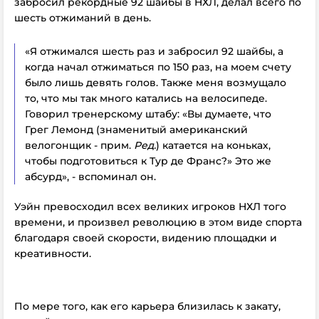
забросил рекордные 92 шайбы в НХЛ, делал всего по
шесть отжиманий в день.
«Я отжимался шесть раз и забросил 92 шайбы, а
когда начал отжиматься по 150 раз, на моем счету
было лишь девять голов. Также меня возмущало
то, что мы так много катались на велосипеде.
Говорил тренерскому штабу: «Вы думаете, что
Грег Лемонд (знаменитый американский
велогонщик - прим.
Ред.
) катается на коньках,
чтобы подготовиться к Тур де Франс?» Это же
абсурд», - вспоминал он.
Уэйн превосходил всех великих игроков НХЛ того
времени, и произвел революцию в этом виде спорта
благодаря своей скорости, видению площадки и
креативности.
По мере того, как его карьера близилась к закату,