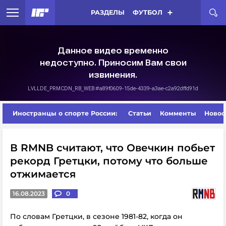
РАЗДЕЛЫ
ФУТБОЛ
Иностранцы о спорте России:
Статьи
Комменты
Новос
В RMNB считают, что Овечкин побьет
рекорд Гретцки, потому что больше
отжимается
16.08.2023
0
По словам Гретцки, в сезоне 1981-82, когда он