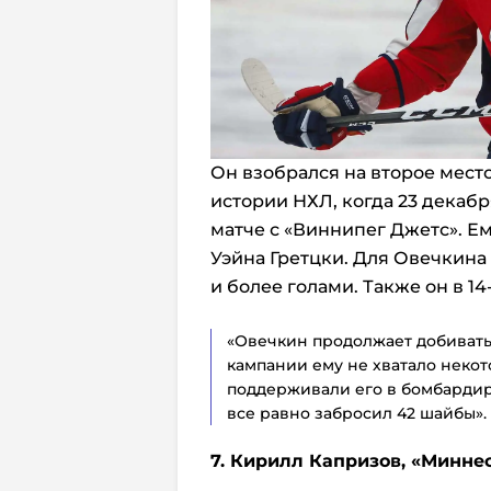
Он взобрался на второе мест
истории НХЛ, когда 23 декабр
матче с «Виннипег Джетс». Ем
Уэйна Гретцки. Для Овечкина 
и более голами. Также он в 14
«Овечкин продолжает добиватьс
кампании ему не хватало некот
поддерживали его в бомбардирс
все равно забросил 42 шайбы».
7. Кирилл Капризов,
«Миннес