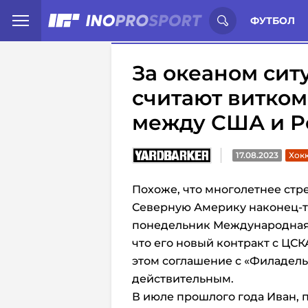
Иностранцы о спорте России:
С
ФУТБОЛ
За океаном си
считают витко
между США и Р
17.08.2023
Хокк
Похоже, что многолетнее ст
Северную Америку наконец-то
понедельник Международная
что его новый контракт с ЦСК
этом соглашение с «Филадел
действительным.
В июле прошлого года Иван,