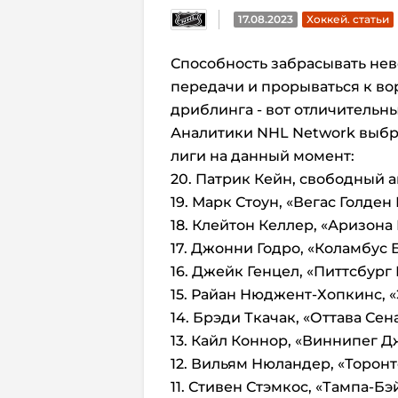
17.08.2023
Хоккей. статьи
Способность забрасывать не
передачи и прорываться к во
дриблинга - вот отличительн
Аналитики NHL Network выбр
лиги на данный момент:
20. Патрик Кейн, свободный а
19. Марк Стоун, «Вегас Голден
18. Клейтон Келлер, «Аризона
17. Джонни Годро, «Коламбус
16. Джейк Генцел, «Питтсбург
15. Райан Нюджент-Хопкинс, 
14. Брэди Ткачак, «Оттава Сен
13. Кайл Коннор, «Виннипег Д
12. Вильям Нюландер, «Торон
11. Стивен Стэмкос, «Тампа-Б