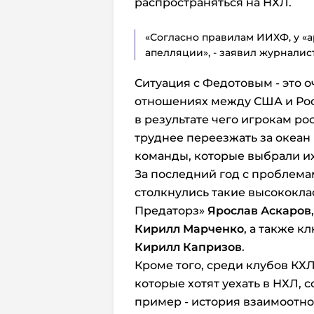
распространяться на НХЛ.
«Согласно правилам ИИХФ, у «а
апелляции», - заявил журналис
Ситуация с Федотовым - это 
отношениях между США и Росс
в результате чего игрокам р
труднее переезжать за океан
команды, которые выбрали их
За последний год с проблема
столкнулись такие высококла
Предаторз»
Ярослав Аскаров
Кирилл Марченко
, а также 
Кирилл Капризов
.
Кроме того, среди клубов КХЛ
которые хотят уехать в НХЛ,
пример - история взаимоотнош