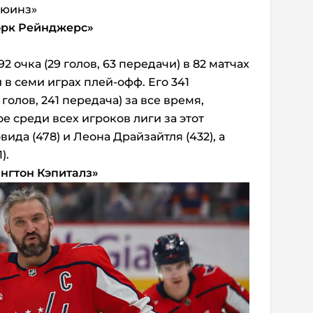
рюинз»
рк Рейнджерс»
 очка (29 голов, 63 передачи) в 82 матчах
 в семи играх плей-офф. Его 341
голов, 241 передача) за все время,
е среди всех игроков лиги за этот
ида (478) и Леона Драйзайтля (432), а
).
нгтон Кэпиталз»