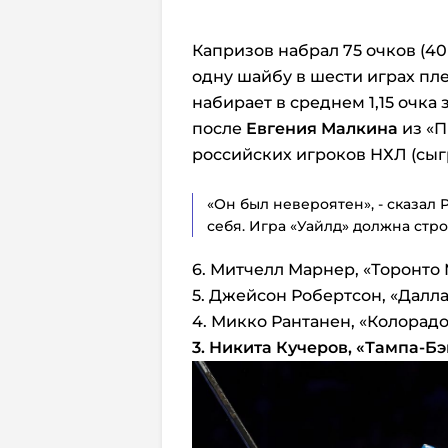
Капризов набрал 75 очков (40 
одну шайбу в шести играх пле
набирает в среднем 1,15 очка 
после
Евгения Малкина
из «П
российских игроков НХЛ (сыг
«Он был невероятен», - сказал
себя. Игра «Уайлд» должна стро
6. Митчелл Марнер, «Торонто
5. Джейсон Робертсон, «Далла
4. Микко Рантанен, «Колорад
3. Никита Кучеров,
«Тампа-Бэ