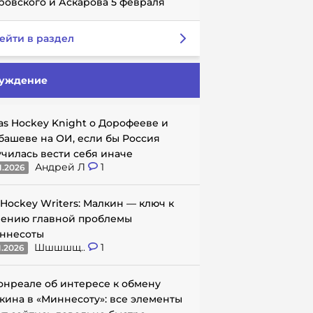
ровского и Аскарова 5 февраля
ейти в раздел
уждение
as Hockey Knight о Дорофееве и
башеве на ОИ, если бы Россия
училась вести себя иначе
Андрей Л
1
1.2026
 Hockey Writers: Малкин — ключ к
ению главной проблемы
ннесоты
Шшшшщ..
1
1.2026
онреале об интересе к обмену
кина в «Миннесоту»: все элементы