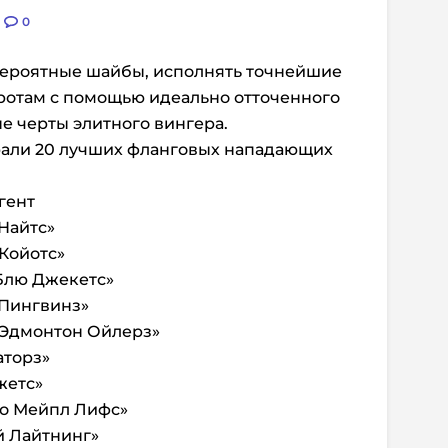
0
вероятные шайбы, исполнять точнейшие
ротам с помощью идеально отточенного
ые черты элитного вингера.
али 20 лучших фланговых нападающих
гент
 Найтс»
 Койотс»
 Блю Джекетс»
 Пингвинз»
«Эдмонтон Ойлерз»
аторз»
жетс»
то Мейпл Лифс»
эй Лайтнинг»