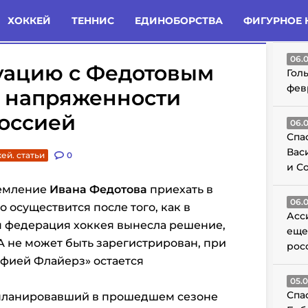
татьи
Комменты
Новости
ХОККЕЙ
ТЕННИС
ЕДИНОБОРСТВА
ФИГУРНОЕ 
ГО
06.
туацию с Федотовым
Гол
фев
м напряженности
оссией
06.
Спа
Вас
ей. статьи
0
и С
ремление
Ивана Федотова
приехать в
06.
 осуществится после того, как в
Асс
 федерация хоккея вынесла решение,
еще
А не может быть зарегистрирован, при
рос
ьфией Флайерз» остается
05.
Спа
 планировавший в прошедшем сезоне