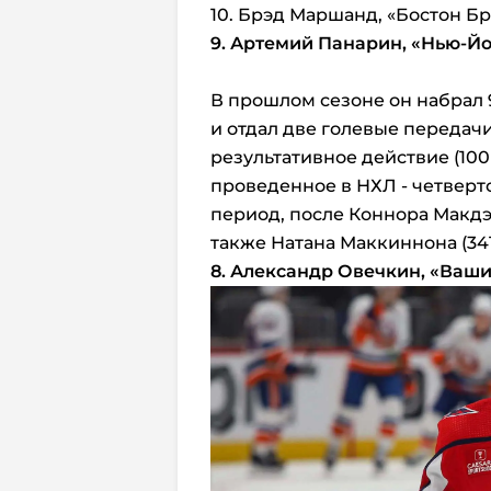
10. Брэд Маршанд, «Бостон Б
9. Артемий Панарин,
«Нью-Йо
В прошлом сезоне он набрал 92
и отдал две голевые передачи
результативное действие (100 
проведенное в НХЛ - четверто
период, после Коннора Макдэв
также Натана Маккиннона (341
8. Александр Овечкин,
«Ваши