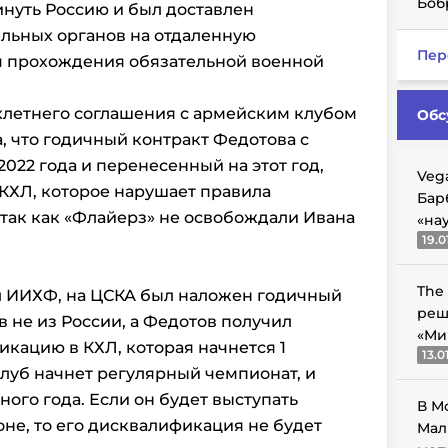
Боб
инуть Россию и был доставлен
льных органов на отдаленную
Пер
я прохождения обязательной военной
хлетнего соглашения с армейским клубом
Обс
а, что годичный контракт Федотова с
022 года и перенесенный на этот год,
Veg
 КХЛ, которое нарушает правила
Бар
так как «Флайерз» не освобождали Ивана
«на
19.0
The
л ИИХФ, на ЦСКА был наложен годичный
реш
 не из России, а Федотов получил
«Ми
кацию в КХЛ, которая начнется 1
13.0
клуб начнет регулярный чемпионат, и
ого года. Если он будет выступать
В М
оне, то его дисквалификация не будет
Мал