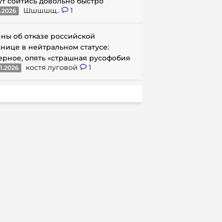
ут сойтись довольно быстро
Шшшшщ..
1
1.2026
ны об отказе российской
нице в нейтральном статусе:
ерное, опять «страшная русофобия
костя луговой
1
1.2026