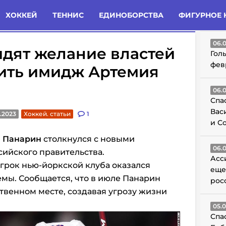
татьи
Комменты
Новости
ХОККЕЙ
ТЕННИС
ЕДИНОБОРСТВА
ФИГУРНОЕ 
ГО
06.
дят желание властей
Гол
фев
ить имидж Артемия
06.
Спа
Вас
.2023
Хоккей. статьи
1
и С
 Панарин
столкнулся с новыми
06.
ийского правительства.
Асс
грок нью-йоркской клуба оказался
еще
мы. Сообщается, что в июле Панарин
рос
ственном месте, создавая угрозу жизни
05.
Спа