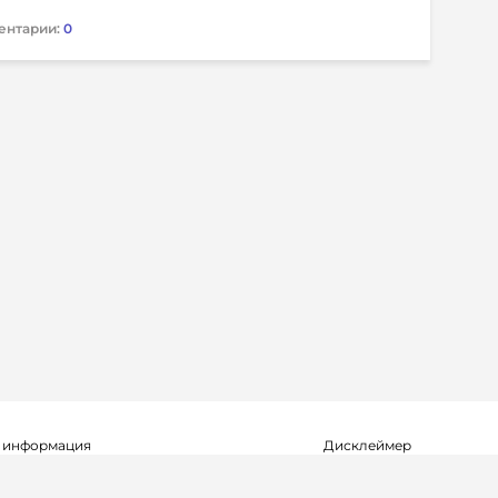
ентарии:
0
 информация
Дисклеймер
о о регистрации СМИ Эл №ФС77-72704
Редакция не несет ответ