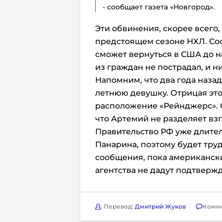
- сообщает газета «Новгород».
Эти обвинения, скорее всего,
предстоящем сезоне НХЛ. Соо
сможет вернуться в США до н
из граждан не пострадал, и н
Напомним, что два года наза
летнюю девушку. Отрицая это
расположение «Рейнджерс». Сч
что Артемий не разделяет вз
Правительство РФ уже длите
Панарина, поэтому будет тру
сообщения, пока американс
агентства не дадут подтверж
Перевод:
Дмитрий Жуков
Комм