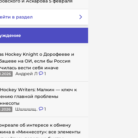
ровского и Аскарова 5 февраля
ейти в раздел
уждение
as Hockey Knight о Дорофееве и
башеве на ОИ, если бы Россия
училась вести себя иначе
Андрей Л
1
1.2026
 Hockey Writers: Малкин — ключ к
ению главной проблемы
ннесоты
Шшшшщ..
1
1.2026
онреале об интересе к обмену
кина в «Миннесоту»: все элементы