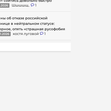
ут сойтись довольно быстро
Шшшшщ..
1
1.2026
ны об отказе российской
нице в нейтральном статусе:
ерное, опять «страшная русофобия
костя луговой
1
1.2026