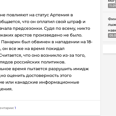
мог
11.0
 не повлияют на статус Артемия в
Фин
бщается, что он оплатил свой штраф и
лыж
ачала предсезонки. Судя по всему, никто
нав
икаких арестов произведено не было.
05.0
д Панарин был обвинен в нападении на 18-
, он все же на время покидал
итается, что оно возникло из-за того,
глядов российских политиков.
льное время пытается разрушить имидж
дно оценить достоверность этого
кие или канадские информационные
дения.
ентарии:
1