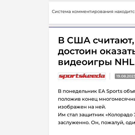
Система комментирования находитс
В США считают,
достоин оказат
видеоигры NHL
19.08.202
В понедельник EA Sports объ
положив конец многомесячным
изображен на ней.
Им стал защитник «Колорадо 
заслуженно. Он, пожалуй, оди