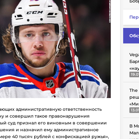
Боб
Пер
Обс
Veg
Бар
«на
19.0
The
реш
«Ми
гчающих административную ответственность
13.0
ну и совершил такое правонарушения
ый суд признал его виновным в совершении
В М
шения и назначил ему административное
Мал
мере 40 тысяч рублей с конфискацией ружья»,