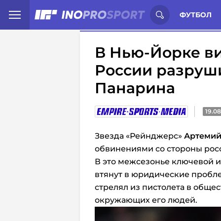
Иностранцы о спорте России:
С
ФУТБОЛ
В Нью-Йорке ви
России разруш
Панарина
19.08
Звезда «Рейнджерс»
Артемий
обвинениями со стороны росс
В это межсезонье ключевой и
втянут в юридические пробле
стрелял из пистолета в обще
окружающих его людей.