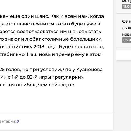
мог
11.0
жен еще один шанс. Как и всем нам, когда
Фин
 этот шанс появится - а это будет уже в
лыж
арается воспользоваться им и вновь стать
нав
го знают и любят столичные болельщики.
05.0
ь статистику 2018 года. Будет достаточно,
стабильно. Наш новый тренер ему в этом
5 голов, но при условии, что у Кузнецова
ии с 1-й до 82-й игры «регулярки».
ения ошибок, чем сейчас, не
ентарии:
0