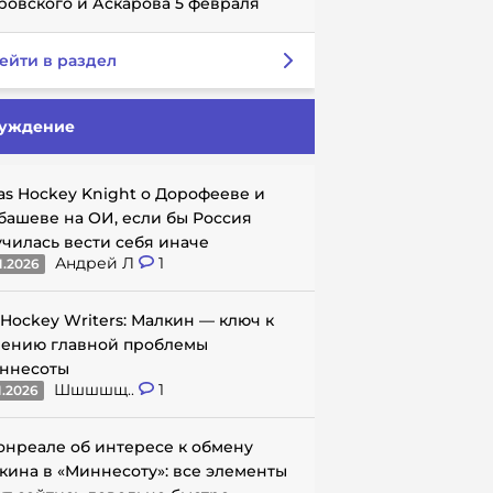
ровского и Аскарова 5 февраля
ейти в раздел
уждение
as Hockey Knight о Дорофееве и
башеве на ОИ, если бы Россия
училась вести себя иначе
Андрей Л
1
1.2026
 Hockey Writers: Малкин — ключ к
ению главной проблемы
ннесоты
Шшшшщ..
1
1.2026
онреале об интересе к обмену
кина в «Миннесоту»: все элементы