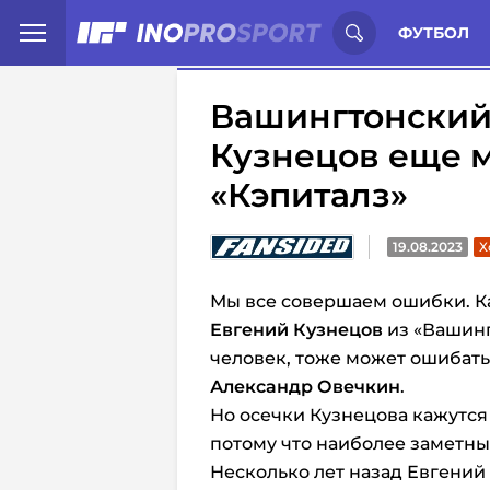
Иностранцы о спорте России:
С
ФУТБОЛ
Вашингтонский 
Кузнецов еще 
«Кэпиталз»
19.08.2023
Х
Мы все совершаем ошибки. К
Евгений Кузнецов
из «Вашинг
человек, тоже может ошибать
Александр Овечкин
.
Но осечки Кузнецова кажутс
потому что наиболее заметны
Несколько лет назад Евгений