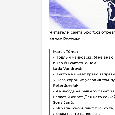
Читатели сайта Sport.cz отре
адрес России:
Marek Tůma:
- Подлый Чайковски. Я не знаю
было бы сказать о нем.
Lada Vondrová:
- Никто не имеет право запрет
У него хорошие условия там, пу
Peter Jozefák:
- Я никогда не был его фанатом 
играет и живет. Для него хокке
Soňa Janů:
- Михала оскорбляют только те,
людям на это наплевать.