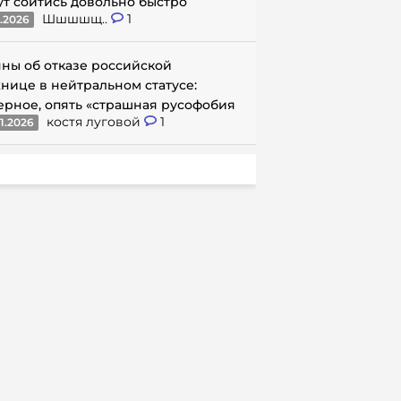
ут сойтись довольно быстро
Шшшшщ..
1
1.2026
ны об отказе российской
нице в нейтральном статусе:
ерное, опять «страшная русофобия
костя луговой
1
1.2026