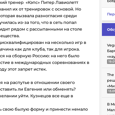
Боб
ний тренер «Кэпс» Питер Лавиолетт
анил их от тренировок с основой. Но
Пер
которая вызвала разногласия среди
илась из-за того, что в сеть попал
сидит рядом с рассыпанными на столе
Обс
ещества.
дисквалифицирован на несколько игр в
Veg
чина как для клуба, так для игрока.
Бар
я на сборную Россию: на него было
«на
19.0
астие в международных соревнованиях в
оду этот запрет истек.
The
реш
я на распутье в отношении своего
«Ми
ставить ли Евгения или обменять?
13.0
 желании уйти. Кузнецов все еще в
В М
ть свою былую форму и принести немало
Мал