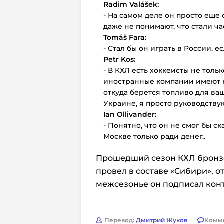
Radim Valášek:
- На самом деле он просто еще
даже не понимают, что стали ч
Tomáš Fara:
- Стал бы он играть в России, 
Petr Kos:
- В КХЛ есть хоккеисты не толь
иностранные компании имеют кон
откуда берется топливо для ва
Украине, я просто руководству
Ian Ollivander:
- Понятно, что он не смог бы ск
Москве только ради денег..
Прошедший сезон КХЛ бронз
провел в составе «Сибири», от
межсезонье он подписал конт
Перевод:
Дмитрий Жуков
Комм