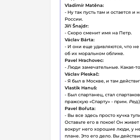
Vladimír Matěna:
- Ну так пусть там и остается и
России.
Jiří Šnajdr:
- Скоро сменит имя на Петр.
Václav Bárta:
- И они еще удивляются, что не
об их моральном облике.
Pavel Hrachovec:
- Люди замечательные. Какая-то
Václav Pleskač:
- Я был в Москве, и там дейст
Vlastik Hanuš:
- Был спартанец, стал спартаков
пражскую «Спарту» - прим.
Ред
.)
Pavel Bořuta:
- Вы все здесь просто кучка ту
Оставьте его в покое! Он живет 
вокруг него хорошие люди, у н
плане. Это его дело. Вы действ