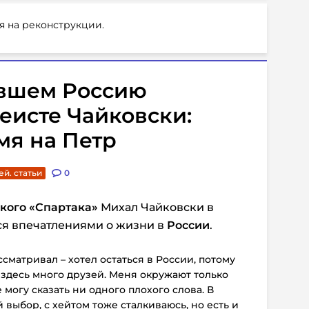
я на реконструкции.
ившем Россию
еисте Чайковски:
мя на Петр
ей. статьи
0
ского
«Спартака»
Михал Чайковски в
я впечатлениями о жизни в
России
.
сматривал – хотел остаться в России, потому
я здесь много друзей. Меня окружают только
 могу сказать ни одного плохого слова. В
 выбор, с хейтом тоже сталкиваюсь, но есть и