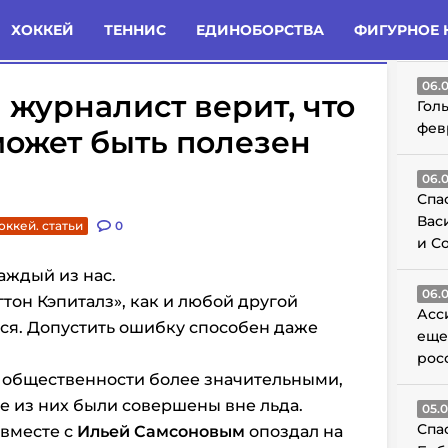
татьи
Комменты
Новости
ХОККЕЙ
ТЕННИС
ЕДИНОБОРСТВА
ФИГУРНОЕ 
ГО
06.
журналист верит, что
Гол
фев
может быть полезен
06.
Спа
Вас
оккей. статьи
0
и С
аждый из нас.
06.
тон Кэпиталз», как и любой другой
Асс
ся. Допустить ошибку способен даже
еще
рос
я общественности более значительными,
е из них были совершены вне льда.
05.
Спа
 вместе с
Ильей Самсоновым
опоздал на