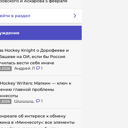
ровского и Аскарова 5 февраля
ейти в раздел
уждение
as Hockey Knight о Дорофееве и
башеве на ОИ, если бы Россия
училась вести себя иначе
Андрей Л
1
1.2026
 Hockey Writers: Малкин — ключ к
ению главной проблемы
ннесоты
Шшшшщ..
1
1.2026
онреале об интересе к обмену
кина в «Миннесоту»: все элементы