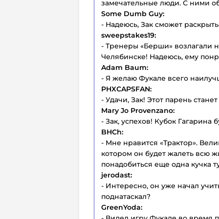
замечательные люди. С ними об
Some Dumb Guy:
- Надеюсь, Зак сможет раскрыть
sweepstakes19:
- Тренеры «Берши» возлагали н
Челябинске! Надеюсь, ему понр
Adam Baum:
- Я желаю Фукале всего наилуч
PHXCAPSFAN:
- Удачи, Зак! Этот парень стане
Mary Jo Provenzano:
- Зак, успехов! Кубок Гагарина б
BHCh:
- Мне нравится «Трактор». Вел
котором он будет жалеть всю 
понадобиться еще одна кучка т
jerodast:
- Интересно, он уже начал учит
поднатаскал?
GreenYoda:
- Видел игру Фукале во время 