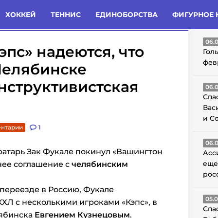
татьи
Комменты
Новости
ХОККЕЙ
ТЕННИС
ЕДИНОБОРСТВА
ФИГУРНОЕ 
ГО
06.
пс» надеются, что
Гол
фев
Челябинске
нструктивистская
06.
Спа
Вас
и С
ентарии
1
06.
вратарь Зак Фукале покинул «Вашингтон
Асс
еще
нее соглашение с
челябинским
рос
переезде в Россию, Фукале
05.
КХЛ с несколькими игроками «Кэпс», в
Спа
лябинска
Евгением Кузнецовым
.