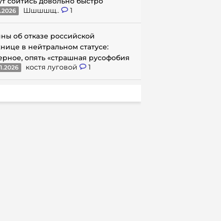
ут сойтись довольно быстро
Шшшшщ..
1
1.2026
ны об отказе российской
нице в нейтральном статусе:
ерное, опять «страшная русофобия
костя луговой
1
1.2026