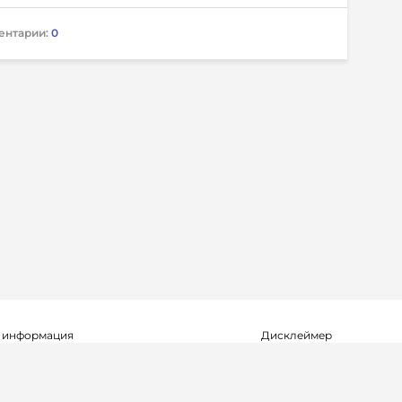
ентарии:
0
 информация
Дисклеймер
о о регистрации СМИ Эл №ФС77-72704
Редакция не несет ответ
альной службой по надзору в сфере
достоверность информа