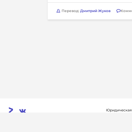
Перевод:
Дмитрий Жуков
Комм
Юридическая
Свидетельств
© 2026. InoProSport
выдано федер
All rights reserved.