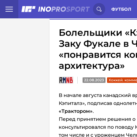
Иностранцы о спорте России:
С
ФУТБОЛ
Болельщики «Кэ
Заку Фукале в 
«понравится ко
архитектура»
22.08.2023
Хоккей. комм
В начале августа канадский 
Кэпиталз», подписав однолет
«Трактором»
.
Перед принятием решения о 
консультировался по поводу 
том числе и с уроженцем Че