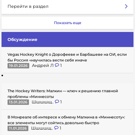
Перейти в раздел
Показать еще
Обсуждение
Vegas Hockey Knight о Дорофееве и Барбашеве на ОИ, если
бы Россия «научилась вести себя иначе
Андрей Л
1
19.01.2026
The Hockey Writers: Малкин — ключ к решению главной
проблемы «Миннесоты
Шшшшщ..
1
13.01.2026
В Монреале об интересе к обмену Малкина в «Миннесоту»:
все элементы могут сойтись довольно быстро
Шшшшщ..
1
11.01.2026