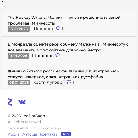
The Hockey Writers: Малкин — ключ к решению главной
проблемы «Миннесоты
Шшшшщ..
1
13.01.2026
В Монреале об интересе к обмену Малкина в «Миннесоту»:
все элементы могут сойтись довольно быстро
Шшшшщ..
1
11.01.2026
Финны об отказе российской лыжнице в нейтральном
статусе: наверное, опять «страшная русофобия
костя луговой
1
05.01.2026
© 2026. InoProSport
All rights reserved.
Учредитель: ООО «Раре.Ру»
Архив
Авторы
Контакты
RSS