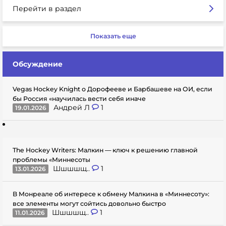
Перейти в раздел
Показать еще
Обсуждение
Vegas Hockey Knight о Дорофееве и Барбашеве на ОИ, если
бы Россия «научилась вести себя иначе
Андрей Л
1
19.01.2026
The Hockey Writers: Малкин — ключ к решению главной
проблемы «Миннесоты
Шшшшщ..
1
13.01.2026
В Монреале об интересе к обмену Малкина в «Миннесоту»:
все элементы могут сойтись довольно быстро
Шшшшщ..
1
11.01.2026