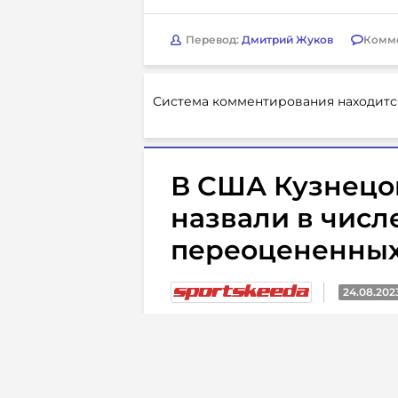
Перевод:
Дмитрий Жуков
Комм
Система комментирования находитс
В США Кузнецо
назвали в числ
переоцененных
24.08.202
В НХЛ всегда есть талантлив
возлагают особые надежды.
Однако не все то золото, что 