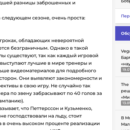
Боб
едшей разницы заброшенных и
Пер
в следующем сезоне, очень проста:
Обс
игроках, обладающих невероятной
ется безграничным. Однако в такой
Veg
елы существуют, так как каждый игровой
Бар
 выступают лучшие в мире тренеры и
«на
19.0
льше видеоматериалов для подробного
 сторон. Они выявляют закономерности и
The
ективы в свою игру. Не случайно так
реш
нера по звену забрасывают по 40 голов за
«Ми
кампанию).
13.0
азывает, что Петтерссон и Кузьменко,
не господствовали на льду, стоит
В М
ха в очень высоком проценте реализации
Мал