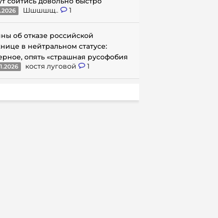
ут сойтись довольно быстро
Шшшшщ..
1
1.2026
ны об отказе российской
нице в нейтральном статусе:
ерное, опять «страшная русофобия
костя луговой
1
1.2026