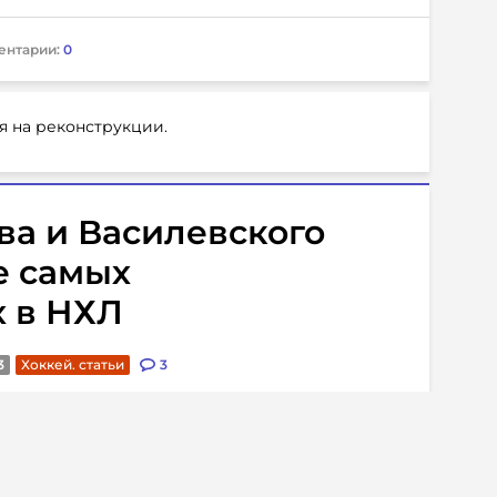
ентарии:
0
я на реконструкции.
ва и Василевского
е самых
 в НХЛ
3
Хоккей. статьи
3
ые игроки, на которых болельщики
блестит, и некоторые из них не всегда