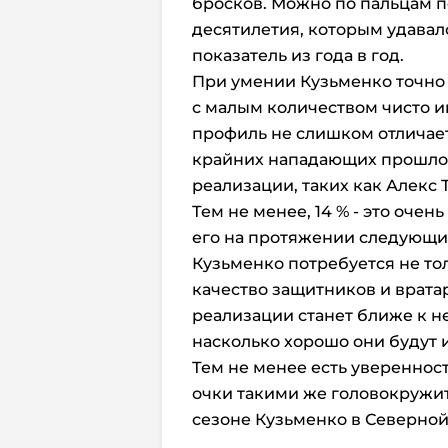
бросков. Можно по пальцам 
десятилетия, которым удавал
показатель из года в год.
При умении Кузьменко точно п
с малым количеством чисто 
профиль не слишком отличает
крайних нападающих прошло
реализации, таких как Алекс 
Тем не менее, 14 % - это очен
его на протяжении следующих
Кузьменко потребуется не тол
качество защитников и вратар
реализации станет ближе к не
насколько хорошо они будут и
Тем не менее есть уверенност
очки такими же головокружи
сезоне Кузьменко в Северно