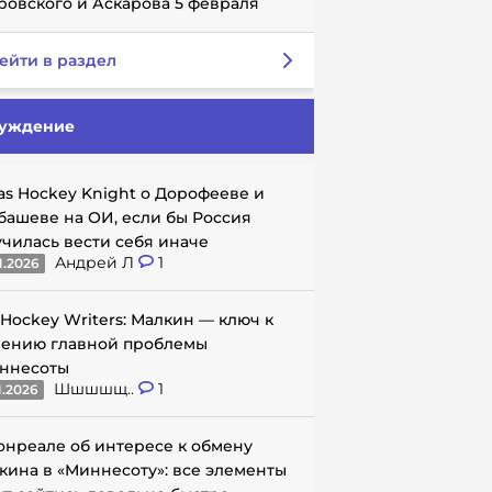
ровского и Аскарова 5 февраля
ейти в раздел
уждение
as Hockey Knight о Дорофееве и
башеве на ОИ, если бы Россия
училась вести себя иначе
Андрей Л
1
1.2026
 Hockey Writers: Малкин — ключ к
ению главной проблемы
ннесоты
Шшшшщ..
1
1.2026
онреале об интересе к обмену
кина в «Миннесоту»: все элементы