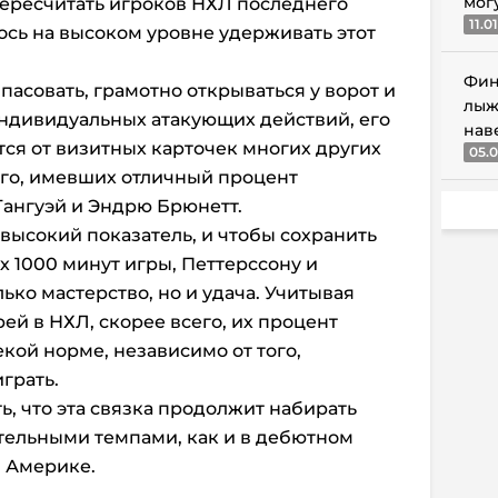
мог
пересчитать игроков НХЛ последнего
11.0
ось на высоком уровне удерживать этот
Фин
асовать, грамотно открываться у ворот и
лыж
индивидуальных атакующих действий, его
нав
ся от визитных карточек многих других
05.0
го, имевших отличный процент
Тангуэй и Эндрю Брюнетт.
ь высокий показатель, и чтобы сохранить
 1000 минут игры, Петтерссону и
ько мастерство, но и удача. Учитывая
ей в НХЛ, скорее всего, их процент
кой норме, независимо от того,
грать.
ь, что эта связка продолжит набирать
тельными темпами, как и в дебютном
й Америке.