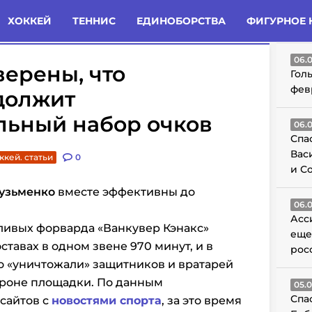
татьи
Комменты
Новости
ХОККЕЙ
ТЕННИС
ЕДИНОБОРСТВА
ФИГУРНОЕ 
ГО
06.
уверены, что
Гол
фев
должит
льный набор очков
06.
Спа
Вас
ккей. статьи
0
и С
узьменко
вместе эффективны до
06.
Асс
ливых форварда «Ванкувер Кэнакс»
еще
ставах в одном звене 970 минут, и в
рос
о «уничтожали» защитников и вратарей
роне площадки. По данным
05.
Спа
 сайтов с
новостями спорта
, за это время