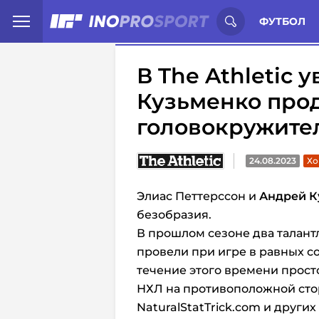
Иностранцы о спорте России:
С
ФУТБОЛ
В The Athletic 
Кузьменко про
головокружите
24.08.2023
Хо
Элиас Петтерссон и
Андрей К
безобразия.
В прошлом сезоне два талант
провели при игре в равных со
течение этого времени прост
НХЛ на противоположной сто
NaturalStatTrick.com и других