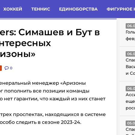
татьи
Комменты
Новости
ХОККЕЙ
ТЕННИС
ЕДИНОБОРСТВА
ФИГУРНОЕ 
ГО
06.
ers: Симашев и Бут в
Гол
фев
интересных
ризоны»
06.
Спа
Вас
и
0
и С
 генеральный менеджер «Аризоны
06.
ог пополнить все позиции команды
Асс
 нет гарантии, что каждый из них станет
еще
рос
 трех проспектах, находящихся в системе
особо следить в сезоне 2023-24.
05.
Спа