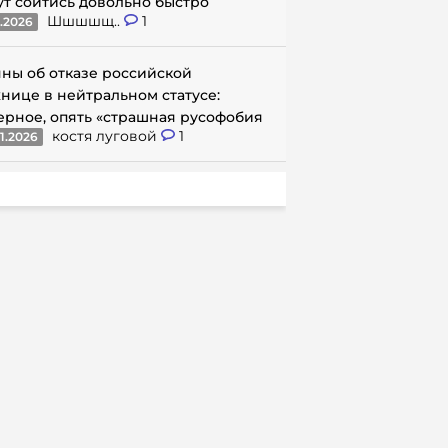
ут сойтись довольно быстро
Шшшшщ..
1
1.2026
ны об отказе российской
нице в нейтральном статусе:
ерное, опять «страшная русофобия
костя луговой
1
1.2026