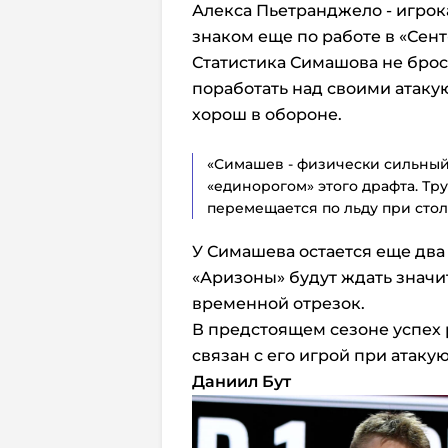
Алекса Пьетранджело - игрок
знаком еще по работе в «Сент
Статистика Симашова не броса
поработать над своими атак
хорош в обороне.
«Симашев - физически сильный 
«единорогом» этого драфта. Тр
перемещается по льду при сто
У Симашева остается еще два 
«Аризоны» будут ждать значит
временной отрезок.
В предстоящем сезоне успех 
связан с его игрой при атак
Даниил Бут