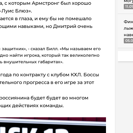
мог
а, с которым Армстронг был хорошо
11.0
-Луис Блюз».
ется в глаза, и ему бы не помешало
Фин
ующими навыками, но Дмитрий очень
лыж
нав
05.0
защитник», - сказал Билл. «Мы называем его
удно найти игрока, который так великолепно
ль внушительных габаритах».
года по контракту с клубом КХЛ. Боссы
ельного прогресса в его игре за этот
россиянина будет будет во многом
ующих действиях команды.