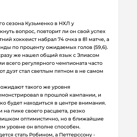
о сезона Кузьменко в НХЛ у
нуть вопрос, повторит ли он свой успех
ний хоккеист набрал 74 очка в 81 матче, а
нды по проценту ожидаемых голов (59,6).
сразу же нашел общий язык с Элиасом
и всего регулярного чемпионата часто
тот дуэт стал светлым пятном в не самом
а ожидают такого же уровня
демонстрировал в прошлой кампании, и
ко будет находиться в центре внимания.
и на пике своего расцвета, резко
слишком оптимистично, но в ближайшие
ем уровне он вполне способен.
дется стать Робином, а Петтерссону -