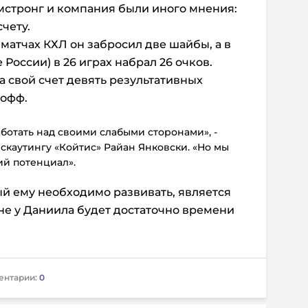
мстронг и компания были иного мнения:
чету.
5 матчах КХЛ он забросил две шайбы, а в
оссии) в 26 играх набрал 26 очков.
а свой счет девять результативных
-офф.
ботать над своими слабыми сторонами», -
скаутингу «Койтис» Райан Янковски. «Но мы
ий потенциал».
й ему необходимо развивать, является
не у Даниила будет достаточно времени
ентарии:
0