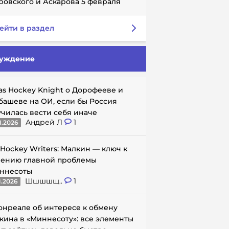
ровского и Аскарова 5 февраля
ейти в раздел
уждение
as Hockey Knight о Дорофееве и
башеве на ОИ, если бы Россия
училась вести себя иначе
Андрей Л
1
1.2026
 Hockey Writers: Малкин — ключ к
ению главной проблемы
ннесоты
Шшшшщ..
1
1.2026
онреале об интересе к обмену
кина в «Миннесоту»: все элементы