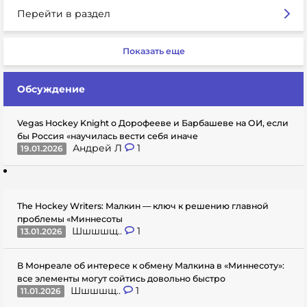
Перейти в раздел
Показать еще
Обсуждение
Vegas Hockey Knight о Дорофееве и Барбашеве на ОИ, если
бы Россия «научилась вести себя иначе
Андрей Л
1
19.01.2026
The Hockey Writers: Малкин — ключ к решению главной
проблемы «Миннесоты
Шшшшщ..
1
13.01.2026
В Монреале об интересе к обмену Малкина в «Миннесоту»:
все элементы могут сойтись довольно быстро
Шшшшщ..
1
11.01.2026