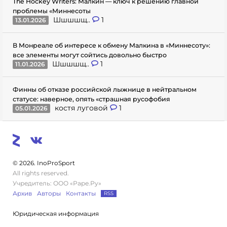
The Hockey Writers: Малкин — ключ к решению главной
проблемы «Миннесоты
Шшшшщ..
1
13.01.2026
В Монреале об интересе к обмену Малкина в «Миннесоту»:
все элементы могут сойтись довольно быстро
Шшшшщ..
1
11.01.2026
Финны об отказе российской лыжнице в нейтральном
статусе: наверное, опять «страшная русофобия
костя луговой
1
05.01.2026
© 2026. InoProSport
All rights reserved.
Учредитель: ООО «Раре.Ру»
Архив
Авторы
Контакты
RSS
Юридическая информация