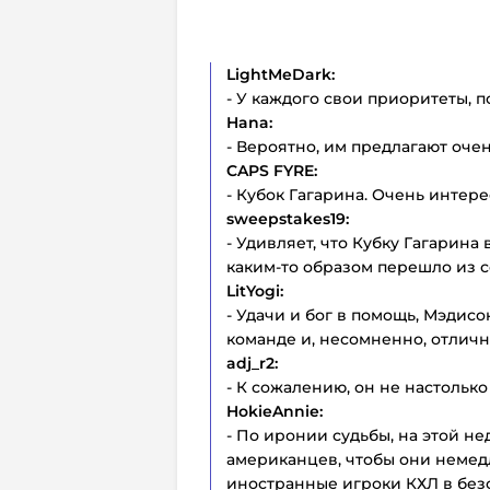
LightMeDark:
- У каждого свои приоритеты, п
Hana:
- Вероятно, им предлагают оче
CAPS FYRE:
- Кубок Гагарина. Очень интер
sweepstakes19:
- Удивляет, что Кубку Гагарина 
каким-то образом перешло из с
LitYogi:
- Удачи и бог в помощь, Мэдис
команде и, несомненно, отличн
adj_r2:
- К сожалению, он не настолько
HokieAnnie:
- По иронии судьбы, на этой н
американцев, чтобы они немедл
иностранные игроки КХЛ в безо