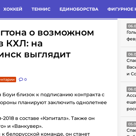
татьи
Комменты
Новости
ХОККЕЙ
ТЕННИС
ЕДИНОБОРСТВА
ФИГУРНОЕ 
ГО
06.
гтона о возможном
Гол
фев
в КХЛ: на
инск выглядит
06.
Спа
Вас
и С
ентарии
0
06.
 Боуи близок к подписанию контракта с
Асс
еще
Стороны планируют заключить однолетнее
рос
2018 в составе «Кэпиталз». Также он
05.
о» и «Ванкувер».
Спа
к белорусской команде, он станет