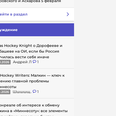
ровского и Аскарова 5 февраля
ейти в раздел
уждение
as Hockey Knight о Дорофееве и
башеве на ОИ, если бы Россия
училась вести себя иначе
Андрей Л
1
1.2026
 Hockey Writers: Малкин — ключ к
ению главной проблемы
ннесоты
Шшшшщ..
1
1.2026
онреале об интересе к обмену
кина в «Миннесоту»: все элементы