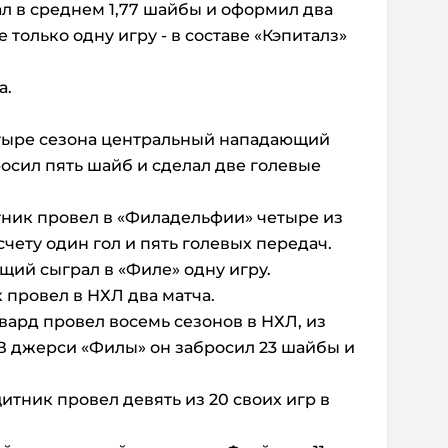
л в среднем 1,77 шайбы и оформил два
 только одну игру - в составе «Кэпиталз»
а.
четыре сезона центральный нападающий
росил пять шайб и сделал две голевые
итник провел в «Филадельфии» четыре из
счету один гол и пять голевых передач.
щий сыграл в «Филе» одну игру.
 провел в НХЛ два матча.
вард провел восемь сезонов в НХЛ, из
 В джерси «Филы» он забросил 23 шайбы и
ащитник провел девять из 20 своих игр в