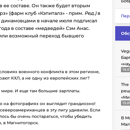
Боб
ее составе. Он также будет вторым
» (фарм клуб «Кэпиталз» - прим.
Ред.)
в
Пер
с динамовцами в начале июля подписал
ода в составе «медведей» Сэм Анас.
Обс
дили возможный переход бывшего
Veg
Бар
«на
19.0
условиях военного конфликта в этом регионе,
ают КХЛ, а не одну из европейских лиг?
The
 в мире. И еще там большие зарплаты.
реш
«Ми
13.0
но на фотографиях он выглядит грандиозно!
североамериканцев в эту лигу удивили. Если
лось бы очень постараться, чтобы убедить
В М
, в Магнитогорск.
Мал