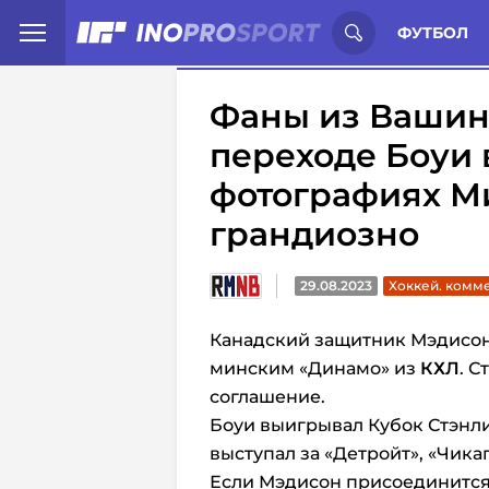
Иностранцы о спорте России:
С
ФУТБОЛ
Фаны из Вашин
переходе Боуи 
фотографиях М
грандиозно
29.08.2023
Хоккей. комм
Канадский защитник Мэдисон
минским «Динамо» из
КХЛ
. 
соглашение.
Боуи выигрывал Кубок Стэнли-
выступал за «Детройт», «Чикаг
Если Мэдисон присоединится 