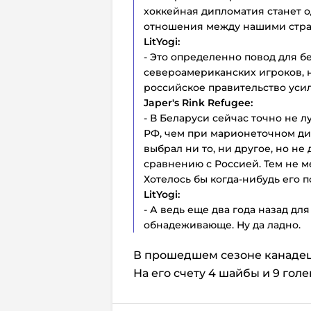
хоккейная дипломатия станет о
отношения между нашими стран
LitYogi:
- Это определенно повод для бе
североамериканских игроков, 
российское правительство уси
Japer's Rink Refugee:
- В Беларуси сейчас точно не 
РФ, чем при марионеточном дик
выбрал ни то, ни другое, но не
сравнению с Россией. Тем не 
Хотелось бы когда-нибудь его п
LitYogi:
- А ведь еще два года назад д
обнадеживающе. Ну да ладно.
В прошедшем сезоне канадец 
На его счету 4 шайбы и 9 голе