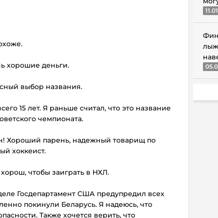
мог
11.0
Фин
охоже.
лыж
нав
нь хорошие деньги.
05.0
есный выбор названия.
всего 15 лет. Я раньше считал, что это название
оветского чемпионата.
он! Хороший парень, надежный товарищ по
ый хоккеист.
 хорош, чтобы заиграть в НХЛ.
еделе Госдепартамент США предупредил всех
енно покинули Беларусь. Я надеюсь, что
пасности. Также хочется верить, что