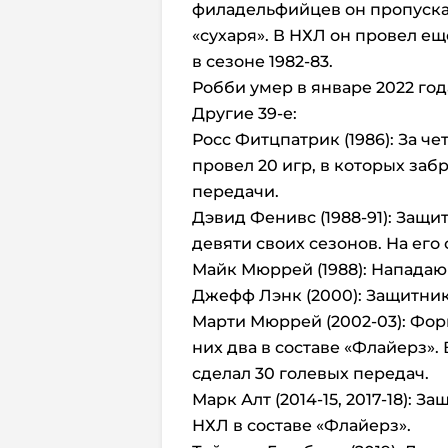
филадельфийцев он пропуска
«сухаря». В НХЛ он провел еще
в сезоне 1982-83.
Робби умер в январе 2022 год
Другие 39-е:
Росс Фитцпатрик (1986): За 
провел 20 игр, в которых заб
передачи.
Дэвид Фенивс (1988-91): Защ
девяти своих сезонов. На его 
Майк Мюррей (1988): Нападаю
Джефф Лэнк (2000): Защитник
Марти Мюррей (2002-03): Фор
них два в составе «Флайерз».
сделал 30 голевых передач.
Марк Алт (2014-15, 2017-18): З
НХЛ в составе «Флайерз».