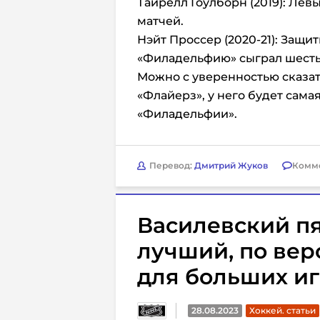
Тайрелл Гоулборн (2019): Лев
матчей.
Нэйт Проссер (2020-21): Защит
«Филадельфию» сыграл шесть
Можно с уверенностью сказать
«Флайерз», у него будет сама
«Филадельфии».
Перевод:
Дмитрий Жуков
Комм
Василевский пя
лучший, по вер
для больших и
28.08.2023
Хоккей. статьи