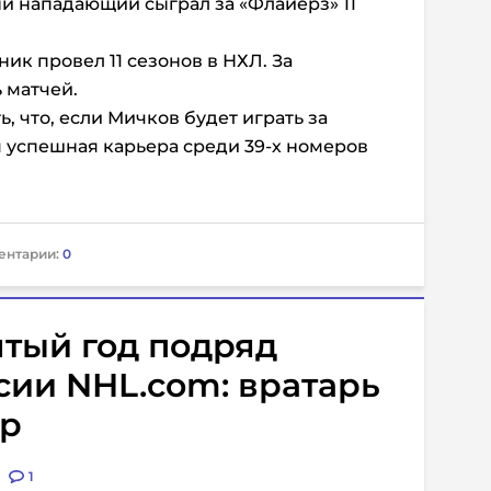
ый нападающий сыграл за «Флайерз» 11
ник провел 11 сезонов в НХЛ. За
 матчей.
, что, если Мичков будет играть за
я успешная карьера среди 39-х номеров
ентарии:
0
тый год подряд
сии NHL.com: вратарь
гр
1