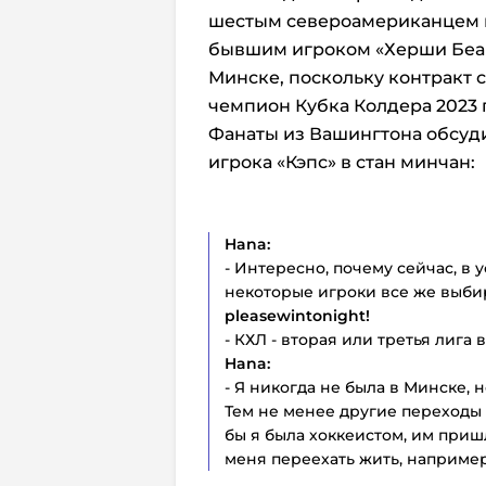
шестым североамериканцем в 
бывшим игроком «Херши Беарз
Минске, поскольку контракт 
чемпион Кубка Колдера 2023 г
Фанаты из Вашингтона обсу
игрока «Кэпс» в стан минчан:
Hana:
- Интересно, почему сейчас, в 
некоторые игроки все же выбир
pleasewintonight!
- КХЛ - вторая или третья лига
Hana:
- Я никогда не была в Минске, 
Тем не менее другие переходы 
бы я была хоккеистом, им приш
меня переехать жить, например