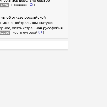
ут сойтись довольно быстро
Шшшшщ..
1
1.2026
ны об отказе российской
нице в нейтральном статусе:
ерное, опять «страшная русофобия
костя луговой
1
1.2026