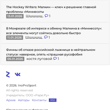
The Hockey Writers: Малкин — ключ к решению главной
проблемы «Миннесоты
Шшшшщ..
1
13.01.2026
В Монреале об интересе к обмену Малкина в «Миннесоту»:
все элементы могут сойтись довольно быстро
Шшшшщ..
1
11.01.2026
Финны об отказе российской лыжнице в нейтральном
статусе: наверное, опять «страшная русофобия
костя луговой
1
05.01.2026
© 2026. InoProSport
All rights reserved.
Учредитель: ООО «Раре.Ру»
Архив
Авторы
Контакты
RSS
Юридическая информация