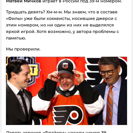
Матвей Мичков
играет в России под 39-м номером.
Тридцать девять? Хм-м-м. Мы знаем, что в составе
«Филы» уже были хоккеисты, носившие джерси с
этим номером, но ни один из них не выделялся
яркой игрой. Хотя возможно, у автора проблемы с
памятью.
Мы проверили.
Девять игроков «Флайерз» носили номер 39.