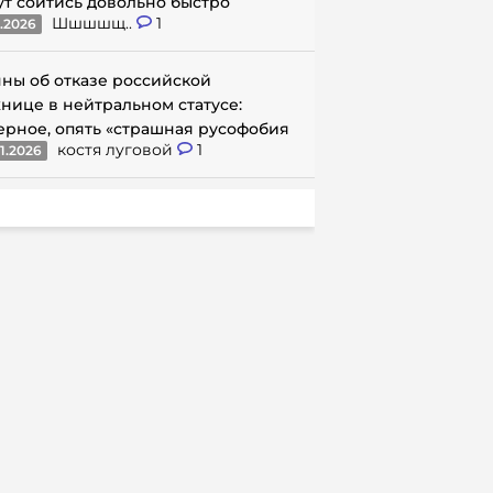
ут сойтись довольно быстро
Шшшшщ..
1
1.2026
ны об отказе российской
нице в нейтральном статусе:
ерное, опять «страшная русофобия
костя луговой
1
1.2026