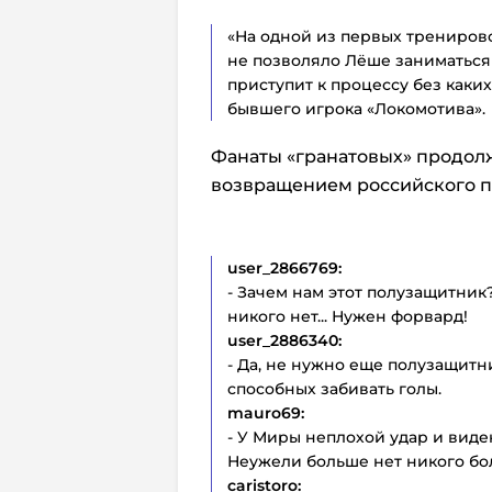
«На одной из первых тренирово
не позволяло Лёше заниматься 
приступит к процессу без каки
бывшего игрока «Локомотива».
Фанаты «гранатовых» продол
возвращением российского п
user_2866769:
- Зачем нам этот полузащитник?
никого нет... Нужен форвард!
user_2886340:
- Да, не нужно еще полузащитн
способных забивать голы.
mauro69:
- У Миры неплохой удар и виде
Неужели больше нет никого бо
caristoro: