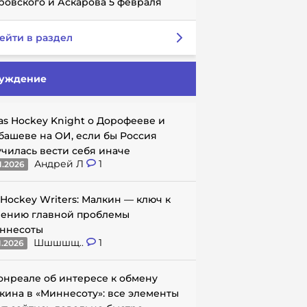
ровского и Аскарова 5 февраля
ейти в раздел
уждение
as Hockey Knight о Дорофееве и
башеве на ОИ, если бы Россия
училась вести себя иначе
Андрей Л
1
1.2026
 Hockey Writers: Малкин — ключ к
ению главной проблемы
ннесоты
Шшшшщ..
1
1.2026
онреале об интересе к обмену
кина в «Миннесоту»: все элементы