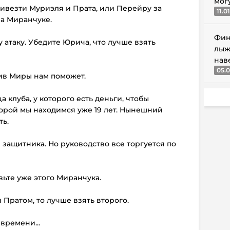
мог
ривезти Муриэля и Прата, или Перейру за
11.0
на Миранчуке.
Фин
у атаку. Убедите Юрича, что лучше взять
лыж
нав
05.0
тив Миры нам поможет.
а клуба, у которого есть деньги, чтобы
торой мы находимся уже 19 лет. Нынешний
ть.
 защитника. Но руководство все торгуется по
вьте уже этого Миранчука.
 Пратом, то лучше взять второго.
 времени...