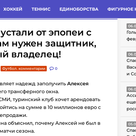
татьи
Комменты
Новости
ХОККЕЙ
ТЕННИС
ЕДИНОБОРСТВА
ФИГУРНОЕ 
ГО
06.
устали от эпопеи с
Гол
фев
ам нужен защитник,
й владелец!
06.
Спа
Вас
Футбол. комментарии
0
и С
авляет надежд заполучить
Алексея
06.
го трансферного окна.
Асс
МИ, туринский клуб хочет арендовать
еще
ойтись на сумме в 10 миллионов евро с
рос
репродажи.
ина объяснил, почему Алексей не был в
05.
Спа
матчи сезона.