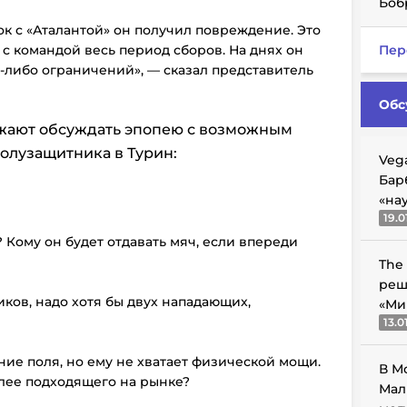
Боб
к с «Аталантой» он получил повреждение. Это
с командой весь период сборов. На днях он
Пер
х-либо ограничений», — сказал представитель
Обс
жают обсуждать эпопею с возможным
олузащитника в Турин:
Veg
Бар
«на
19.0
 Кому он будет отдавать мяч, если впереди
The
реш
иков, надо хотя бы двух нападающих,
«Ми
13.0
ние поля, но ему не хватает физической мощи.
В М
лее подходящего на рынке?
Мал