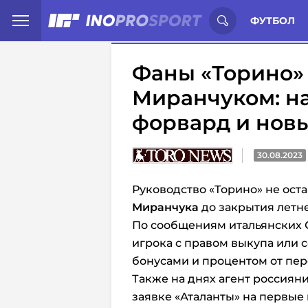
Иностранцы о спорте России:
С
ФУТБОЛ
Фаны «Торино» 
Миранчуком: н
форвард и новы
30.08.2023
Руководство «Торино» не ост
Миранчука
до закрытия летне
По сообщениям итальянских С
игрока с правом выкупа или с
бонусами и процентом от пе
Также на днях агент россиян
заявке «Аталанты» на первые 