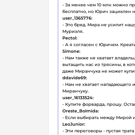
- За менее чем 10 млн можно п
бесплатно, но Юрич зациклен 
user_1365776:
- Это бред. Мира не усилит наш
Муриэля.
Pectol:
- А я согласен с Юричем. Креа
Simone:
- Нам также не хватает владельц
вытащить нас из трясины, в ко
даже Миранчука не может купи
ddavide69:
- Нам не хватает нападающего и
Миранчуку.
user_16133524:
- Купите форварда, прошу. Оста
Oreste_Bolmida:
- Если выбирать между Мирой и
LeoJunior:
- Эти переговоры - пустая трата