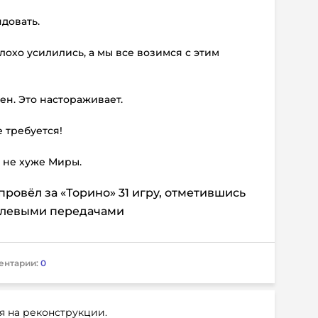
ндовать.
лохо усилились, а мы все возимся с этим
ен. Это настораживает.
 требуется!
и не хуже Миры.
ровёл за «Торино» 31 игру, отметившись
олевыми передачами
ентарии:
0
я на реконструкции.