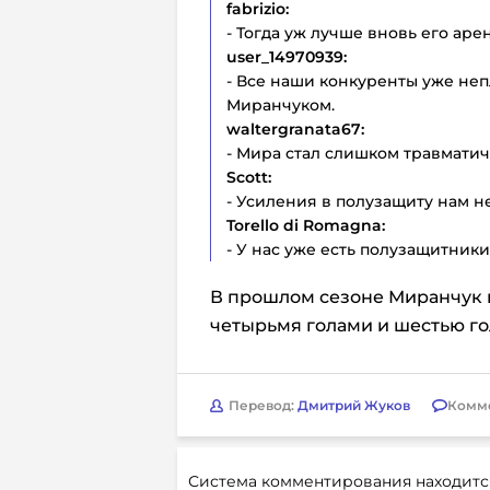
fabrizio:
- Тогда уж лучше вновь его аре
user_14970939:
- Все наши конкуренты уже неп
Миранчуком.
waltergranata67:
- Мира стал слишком травматич
Scott:
- Усиления в полузащиту нам не
Torello di Romagna:
- У нас уже есть полузащитник
В прошлом сезоне Миранчук п
четырьмя голами и шестью г
Перевод:
Дмитрий Жуков
Комм
Система комментирования находитс