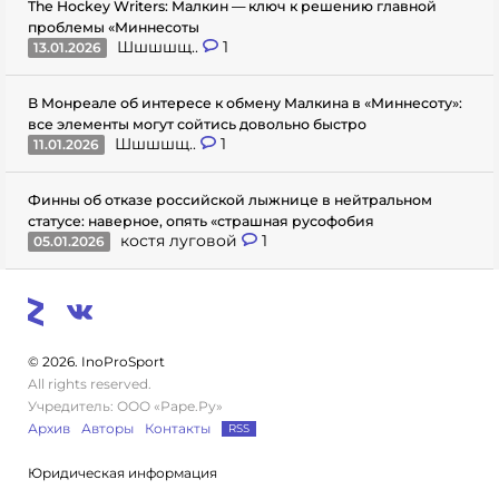
The Hockey Writers: Малкин — ключ к решению главной
проблемы «Миннесоты
Шшшшщ..
1
13.01.2026
В Монреале об интересе к обмену Малкина в «Миннесоту»:
все элементы могут сойтись довольно быстро
Шшшшщ..
1
11.01.2026
Финны об отказе российской лыжнице в нейтральном
статусе: наверное, опять «страшная русофобия
костя луговой
1
05.01.2026
© 2026. InoProSport
All rights reserved.
Учредитель: ООО «Раре.Ру»
Архив
Авторы
Контакты
RSS
Юридическая информация