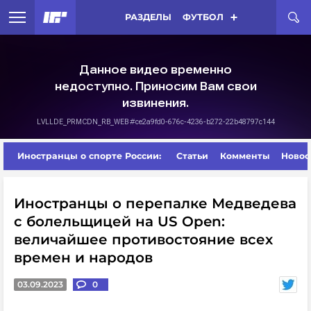
РАЗДЕЛЫ
ФУТБОЛ
Иностранцы о спорте России:
Статьи
Комменты
Новос
Иностранцы о перепалке Медведева
с болельщицей на US Open:
величайшее противостояние всех
времен и народов
03.09.2023
0