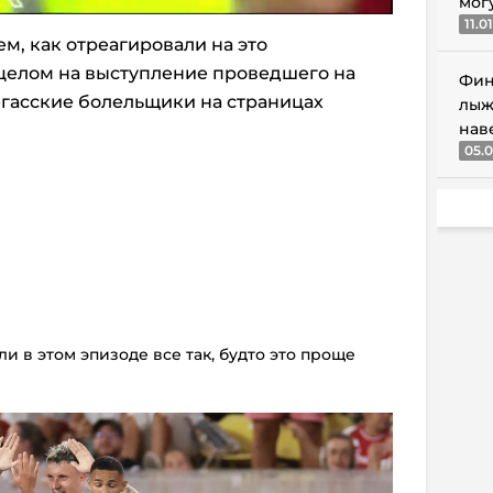
мог
11.0
м, как отреагировали на это
 целом на выступление проведшего на
Фин
егасские болельщики на страницах
лыж
нав
05.0
и в этом эпизоде все так, будто это проще