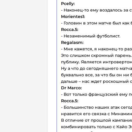
Pcelly:
- Наконец-то ему воздалось за 
Morientes1:
- Головин в этом матче был как
Rocca.5:
- Незаменимый футболист.
Regalasm:
- Мне кажется, я наконец-то раз
Это слишком скромный парень.
публику. Является интровертом
Ну а что до сегодняшнего матча
буквально все, за что бы он ни
дальше – нас ждет роскошный с
Dr
Marco:
- Вот только французский ему 
Rocca.5:
- Большинство наших атак сего
нравится его связка с Минамин
В отличие от прошлой кампании
комбинировать только с Кайо Эн