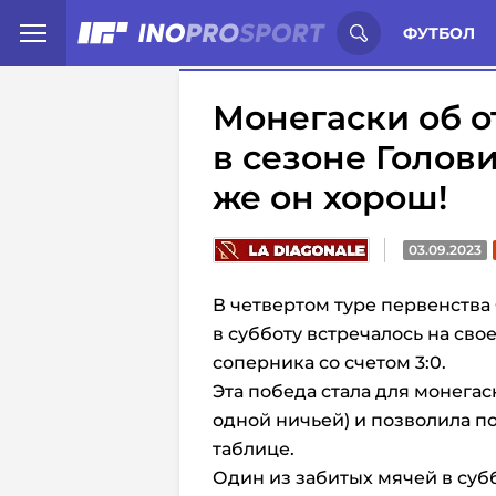
Иностранцы о спорте России:
С
ФУТБОЛ
Монегаски об о
в сезоне Голови
же он хорош!
03.09.2023
В четвертом туре первенства
в субботу встречалось на сво
соперника со счетом 3:0.
Эта победа стала для монегас
одной ничьей) и позволила п
таблице.
Один из забитых мячей в субб