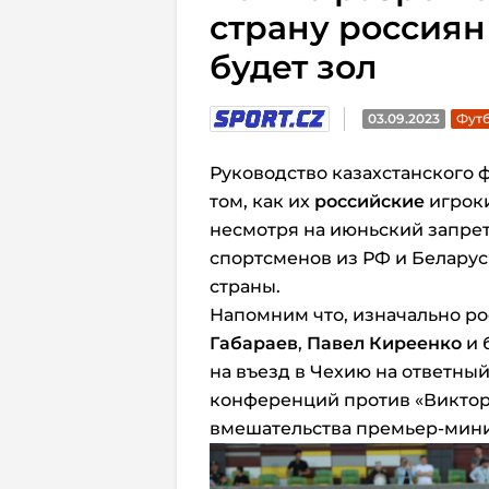
страну россиян
будет зол
03.09.2023
Футб
Руководство казахстанского 
том, как их
российские
игроки
несмотря на июньский запрет
спортсменов из РФ и Беларус
страны.
Напомним что, изначально р
Габараев
,
Павел Киреенко
и 
на въезд в Чехию на ответны
конференций против «Виктори
вмешательства премьер-мини