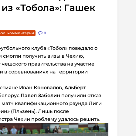
 из «Тобола»: Гашек
ол. комментарии
0
футбольного клуба «Тобол» поведало о
 смогли получить визы в Чехию,
 чешского правительства на участие
и в соревнованиях на территории
оссияне
Иван Коновалов
,
Альберт
белорус
Павел Забелин
получили отказ
й матч квалификационного раунда Лиги
и» (Пльзень). Лишь после
стра Чехии проблему удалось решить.