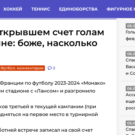
татьи
Комменты
Новости
ХОККЕЙ
ТЕННИС
ЕДИНОБОРСТВА
ФИГУРНОЕ 
ГО
06.
ткрывшем счет голам
Гол
фев
не: боже, насколько
06.
Спа
Вас
Футбол. комментарии
2
и С
 Франции по футболу 2023-2024 «Монако»
06.
ем стадионе с «Лансом» и разгромило
Асс
еще
ков третьей в текущей кампании (при
рос
одняться на первое место в турнирной
05.
Спа
отней встрече записал на свой счет