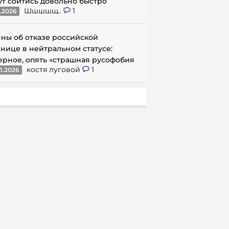
ут сойтись довольно быстро
Шшшшщ..
1
1.2026
ны об отказе российской
нице в нейтральном статусе:
ерное, опять «страшная русофобия
костя луговой
1
1.2026