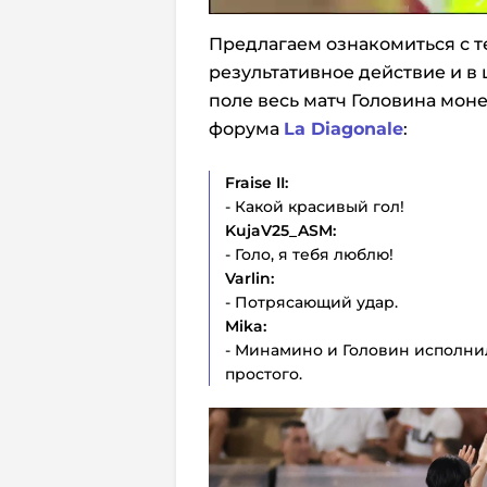
Предлагаем ознакомиться с те
результативное действие и в
поле весь матч Головина мон
форума
La Diagonale
:
Fraise
II:
- Какой красивый гол!
KujaV
25_
ASM:
- Голо, я тебя люблю!
Varlin:
- Потрясающий удар.
Mika:
- Минамино и Головин исполнил
простого.