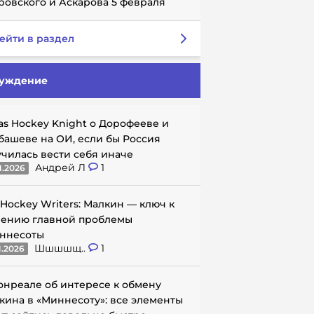
ровского и Аскарова 5 февраля
ейти в раздел
уждение
as Hockey Knight о Дорофееве и
башеве на ОИ, если бы Россия
училась вести себя иначе
Андрей Л
1
1.2026
 Hockey Writers: Малкин — ключ к
ению главной проблемы
ннесоты
Шшшшщ..
1
1.2026
онреале об интересе к обмену
кина в «Миннесоту»: все элементы