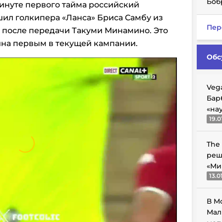
Боб
 минуте первого тайма российский
ил голкипера «Ланса» Бриса Самбу из
Пер
после передачи Такуми Минамино. Это
вина первым в текущей кампании.
Обс
Veg
Бар
«на
19.0
The
реш
«Ми
13.0
В М
Мал