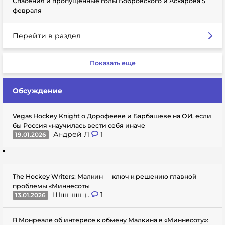
Спасения и пропущенные голы Бобровского и Аскарова 5
февраля
Перейти в раздел
Показать еще
Обсуждение
Vegas Hockey Knight о Дорофееве и Барбашеве на ОИ, если
бы Россия «научилась вести себя иначе
Андрей Л
1
19.01.2026
The Hockey Writers: Малкин — ключ к решению главной
проблемы «Миннесоты
Шшшшщ..
1
13.01.2026
В Монреале об интересе к обмену Малкина в «Миннесоту»: