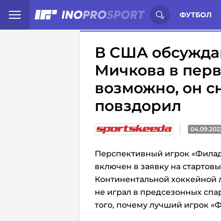
Иностранцы о спорте России:
С
ФУТБОЛ
В США обсуждаю
Мичкова в перв
возможно, он сн
повздорил
04.09.202
Перспективный игрок «Фила
включен в заявку на стартов
Континентальной хоккейной л
не играл в предсезонных спа
того, почему лучший игрок «