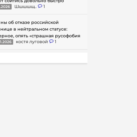
ут сойтись довольно быстро
Шшшшщ..
1
1.2026
ны об отказе российской
нице в нейтральном статусе:
ерное, опять «страшная русофобия
костя луговой
1
1.2026