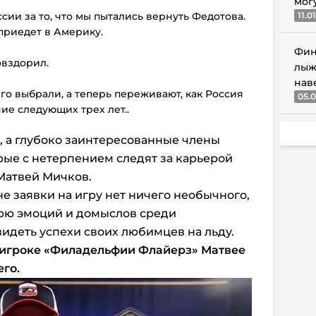
мог
ссии за то, что мы пытались вернуть Федотова.
11.0
приедет в Америку.
Фин
овздорил.
лыж
нав
его выбрали, а теперь переживают, как Россия
05.0
ие следующих трех лет..
и, а глубоко заинтересованные члены
рые с нетерпением следят за карьерой
 Матвей Мичков.
е заявки на игру нет ничего необычного,
урю эмоций и домыслов среди
видеть успехи своих любимцев на льду.
 игроке
«Филадельфии Флайерз»
Матвее
его.