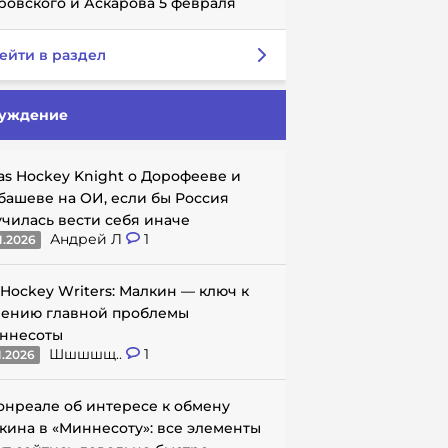
ровского и Аскарова 5 февраля
ейти в раздел
уждение
as Hockey Knight о Дорофееве и
башеве на ОИ, если бы Россия
училась вести себя иначе
Андрей Л
1
1.2026
 Hockey Writers: Малкин — ключ к
ению главной проблемы
ннесоты
Шшшшщ..
1
1.2026
онреале об интересе к обмену
кина в «Миннесоту»: все элементы