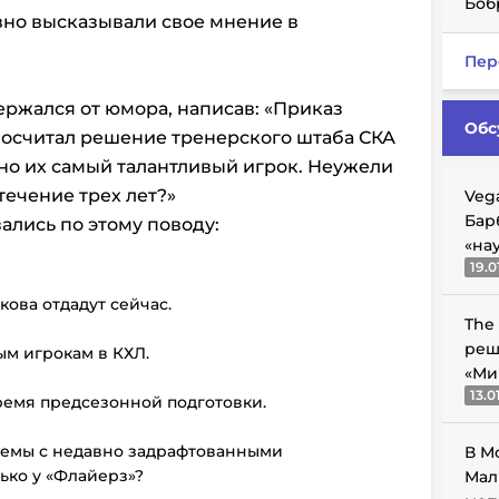
Боб
но высказывали свое мнение в
Пер
ержался от юмора, написав: «Приказ
Обс
посчитал решение тренерского штаба СКА
вно их самый талантливый игрок. Неужели
течение трех лет?»
Veg
Бар
ались по этому поводу:
«на
19.0
кова отдадут сейчас.
The
реш
ым игрокам в КХЛ.
«Ми
13.0
время предсезонной подготовки.
блемы с недавно задрафтованными
В М
ько у «Флайерз»?
Мал