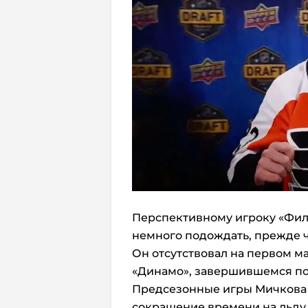
Перспективному игроку «Фи
немного подождать, прежде ч
Он отсутствовал на первом м
«Динамо», завершившемся поб
Предсезонные игры Мичкова 
сокращение времени на льду н