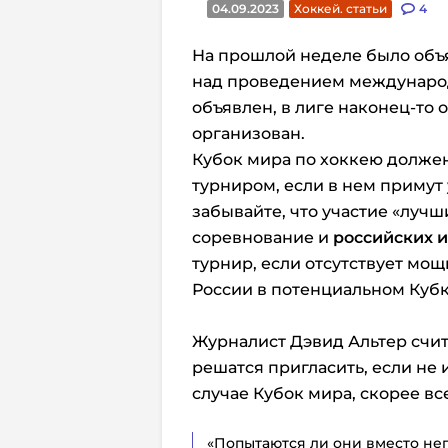
04.09.2023
Хоккей. статьи
4
На прошлой неделе было объя
над проведением международ
объявлен, в лиге наконец-то 
организован.
Кубок мира по хоккею долж
турниром, если в нем примут
забывайте, что участие «луч
соревнование и
российских 
турнир, если отсутствует мощ
России в потенциальном Кубк
Журналист Дэвид Альтер счит
решатся пригласить, если не
случае Кубок мира, скорее все
«Попытаются ли они вместо не