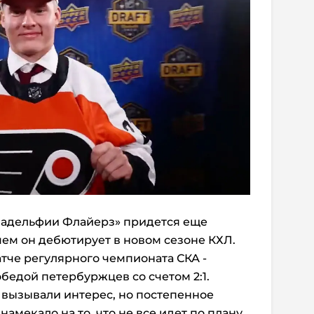
ладельфии Флайерз» придется еще
ем он дебютирует в новом сезоне КХЛ.
атче регулярного чемпионата СКА -
едой петербуржцев со счетом 2:1.
вызывали интерес, но постепенное
амекало на то, что не все идет по плану.