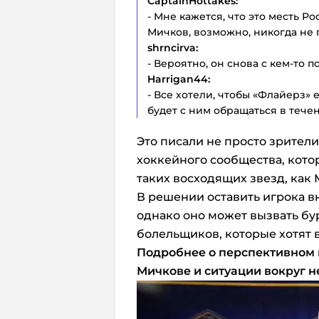
CaptainHottakes:
- Мне кажется, что это месть Ро
Мичков, возможно, никогда не 
shrncirva:
- Вероятно, он снова с кем-то п
Harrigan44:
- Все хотели, чтобы «Флайерз» 
будет с ним обращаться в течен
Это писали не просто зрител
хоккейного сообщества, кото
таких восходящих звезд, как
В решении оставить игрока вн
однако оно может вызвать б
болельщиков, которые хотят 
Подробнее о перспективном
Мичкове и ситуации вокруг н