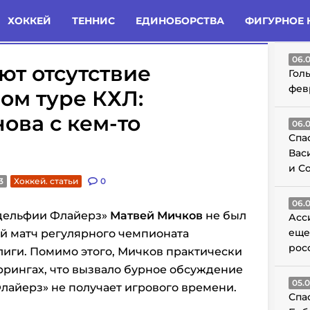
татьи
Комменты
Новости
ХОККЕЙ
ТЕННИС
ЕДИНОБОРСТВА
ФИГУРНОЕ 
ГО
06.
т отсутствие
Гол
фев
ом туре КХЛ:
ова с кем-то
06.
Спа
Вас
и С
3
Хоккей. статьи
0
06.
дельфии Флайерз»
Матвей Мичков
не был
Асс
еще
ый матч регулярного чемпионата
рос
иги. Помимо этого, Мичков практически
ррингах, что вызвало бурное обсуждение
05.
Флайерз» не получает игрового времени.
Спа