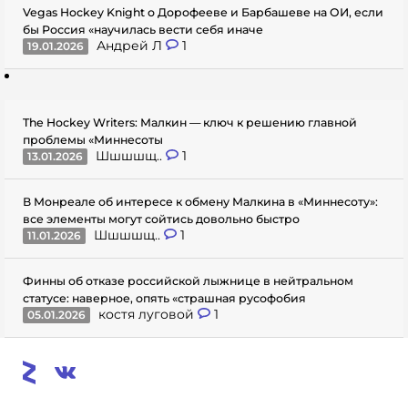
Vegas Hockey Knight о Дорофееве и Барбашеве на ОИ, если
бы Россия «научилась вести себя иначе
Андрей Л
1
19.01.2026
The Hockey Writers: Малкин — ключ к решению главной
проблемы «Миннесоты
Шшшшщ..
1
13.01.2026
В Монреале об интересе к обмену Малкина в «Миннесоту»:
все элементы могут сойтись довольно быстро
Шшшшщ..
1
11.01.2026
Финны об отказе российской лыжнице в нейтральном
статусе: наверное, опять «страшная русофобия
костя луговой
1
05.01.2026