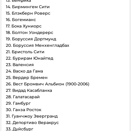
13. Бенфика
14. Бирмингем Сити
15. Блэкберн Роверс
16. Богемианс
17. Бока Хуниорс
18. Болтон Уондерерс
19. Боруссия Дортмунд
20. Боруссия Менхенгладбах
21. Бристоль Сити
22. Бурирам Юнайтед
23. Валенсия
24. Васко да Гама
25. Вердер Бремен
26. Вест Бромвич Альбион (1900-2006)
27. Видад Касабланка
28. Галатасарай
29. Гамбург
30. Ганза Росток
31. Гуанчжоу Эвергранд
32. Депортиво Веракрус
33. Дуйсбург