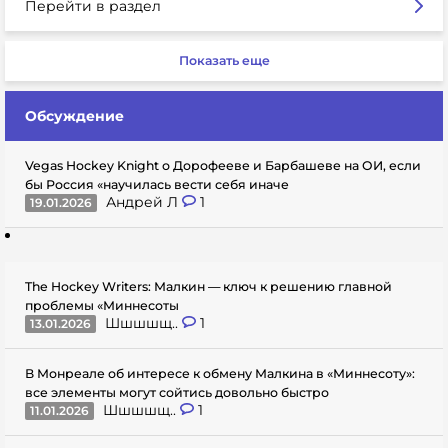
Перейти в раздел
Показать еще
Обсуждение
Vegas Hockey Knight о Дорофееве и Барбашеве на ОИ, если
бы Россия «научилась вести себя иначе
Андрей Л
1
19.01.2026
The Hockey Writers: Малкин — ключ к решению главной
проблемы «Миннесоты
Шшшшщ..
1
13.01.2026
В Монреале об интересе к обмену Малкина в «Миннесоту»:
все элементы могут сойтись довольно быстро
Шшшшщ..
1
11.01.2026