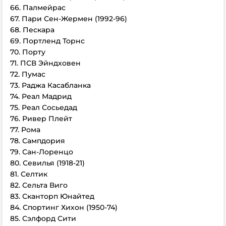
66. Палмейрас
67. Пари Сен-Жермен (1992-96)
68. Пескара
69. Портленд Торнс
70. Порту
71. ПСВ Эйндховен
72. Пумас
73. Раджа Касабланка
74. Реал Мадрид
75. Реал Сосьедад
76. Ривер Плейт
77. Рома
78. Сампдория
79. Сан-Лоренцо
80. Севилья (1918-21)
81. Селтик
82. Сельта Виго
83. Сканторп Юнайтед
84. Спортинг Хихон (1950-74)
85. Сэлфорд Сити