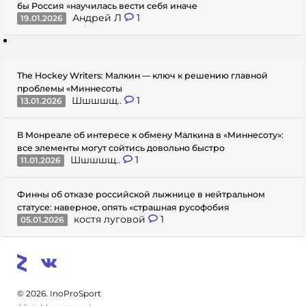
бы Россия «научилась вести себя иначе
Андрей Л
1
19.01.2026
The Hockey Writers: Малкин — ключ к решению главной
проблемы «Миннесоты
Шшшшщ..
1
13.01.2026
В Монреале об интересе к обмену Малкина в «Миннесоту»:
все элементы могут сойтись довольно быстро
Шшшшщ..
1
11.01.2026
Финны об отказе российской лыжнице в нейтральном
статусе: наверное, опять «страшная русофобия
костя луговой
1
05.01.2026
© 2026. InoProSport