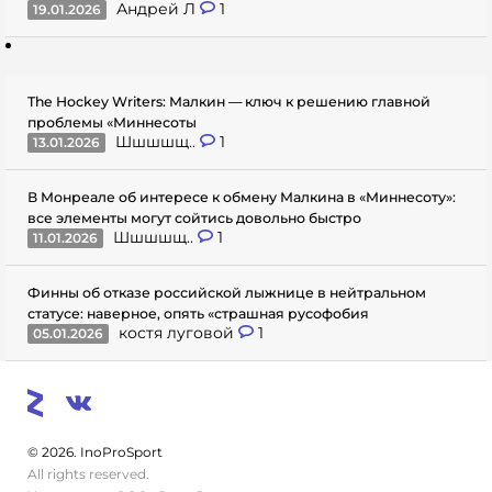
Андрей Л
1
19.01.2026
The Hockey Writers: Малкин — ключ к решению главной
проблемы «Миннесоты
Шшшшщ..
1
13.01.2026
В Монреале об интересе к обмену Малкина в «Миннесоту»:
все элементы могут сойтись довольно быстро
Шшшшщ..
1
11.01.2026
Финны об отказе российской лыжнице в нейтральном
статусе: наверное, опять «страшная русофобия
костя луговой
1
05.01.2026
© 2026. InoProSport
All rights reserved.