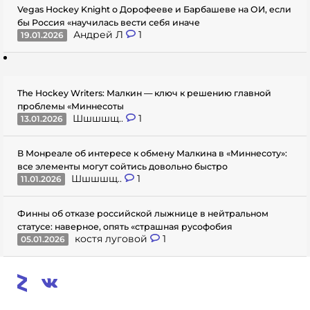
Vegas Hockey Knight о Дорофееве и Барбашеве на ОИ, если
бы Россия «научилась вести себя иначе
Андрей Л
1
19.01.2026
The Hockey Writers: Малкин — ключ к решению главной
проблемы «Миннесоты
Шшшшщ..
1
13.01.2026
В Монреале об интересе к обмену Малкина в «Миннесоту»:
все элементы могут сойтись довольно быстро
Шшшшщ..
1
11.01.2026
Финны об отказе российской лыжнице в нейтральном
статусе: наверное, опять «страшная русофобия
костя луговой
1
05.01.2026