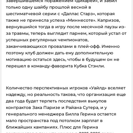
завершившемся поражением «дикарей», и забил
только одну шайбу прошлой весной в
шестиматчевой серии с «Даллас Старз», которая
также не принесла успеха «Миннесоте». Капризов,
вернувшийся тогда в игру после месячной паузы из-
за травмы, теперь выглядит парнем, который устал от
успешных регулярных чемпионатов,
заканчивающихся провалами в плей-офф. Именно
поэтому клуб должен дать ему дополнительную
мотивацию остаться здесь, чтобы в будущем он не
перешел в команду-фаворита Кубка Стэнли.
Количество перспективных игроков «Уайлд» вселяет
надежду, но реальность такова, что организация еще
два года будет терпеть последствия выкупов
контрактов Зака ​​Паризе и Райана Сутера, и у
генерального менеджера Билла Герина остается
мало пространства под потолком зарплат в
ближайших кампаниях. Плюс для Герина