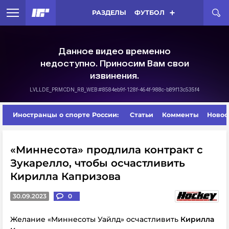
РАЗДЕЛЫ
ФУТБОЛ
Иностранцы о спорте России:
Статьи
Комменты
Новос
«Миннесота» продлила контракт с
Зукарелло, чтобы осчастливить
Кирилла Капризова
30.09.2023
0
Желание «Миннесоты Уайлд» осчастливить
Кирилла