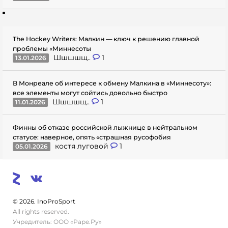
The Hockey Writers: Малкин — ключ к решению главной
проблемы «Миннесоты
Шшшшщ..
1
13.01.2026
В Монреале об интересе к обмену Малкина в «Миннесоту»:
все элементы могут сойтись довольно быстро
Шшшшщ..
1
11.01.2026
Финны об отказе российской лыжнице в нейтральном
статусе: наверное, опять «страшная русофобия
костя луговой
1
05.01.2026
© 2026. InoProSport
All rights reserved.
Учредитель: ООО «Раре.Ру»