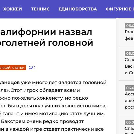
татьи
Комменты
Новости
ХОККЕЙ
ТЕННИС
ЕДИНОБОРСТВА
ФИГУРНОЕ 
ГО
06.
Калифорнии назвал
Гол
фев
оголетней головной
06.
Спа
Вас
оккей. статьи
1
и С
узнецов
уже много лет является головной
06.
лз». Этот игрок обладает всеми
Асс
ожно пожелать хоккеисту, но редко
еще
шел бы в десятку лучших хоккеистов мира,
рос
й талант и имея мотивацию стать лучшим.
 Бэкстрем очень редко проводят
05.
Спа
и в каждой игре отдает практически все