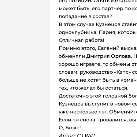
его позиции. Опять же справед
может быть, его партнер по к
попадание в состав?
В этом случае Кузнецов ставит
одноклубника. Парня, которы
Отличная работа!
Помимо этого, Евгений выска
обменяли
Дмитрия Орлова
. 
хорошо играете, то обмены ст
словам, руководство «Кэпс» с
больше не хотят быть в коман
тех, кто желал бы остаться.
Достаточно этой головной бол
Кузнецов выступит в новом с
уже несколько лет. Обменяйте
Если он снова провалится, вы
О, Боже!..
Автор: CJ Witt