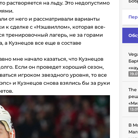
Боб
то растворяется на льду. Это недопустимо
иями.
Пер
али от него и рассматривали варианты
и к сделке с «Нэшвиллом», которая все-
лся тренировочный лагерь, не за горами
Обс
, а Кузнецов все еще в составе
Veg
давно мне начало казаться, что Кузнецов
Бар
олго. Если он проведет хороший сезон,
«на
19.0
ваться игроком звездного уровня, то все
эпс» и Кузнецов снова взялись бы за руки
The
етов.
реш
«Ми
13.0
В М
Мал