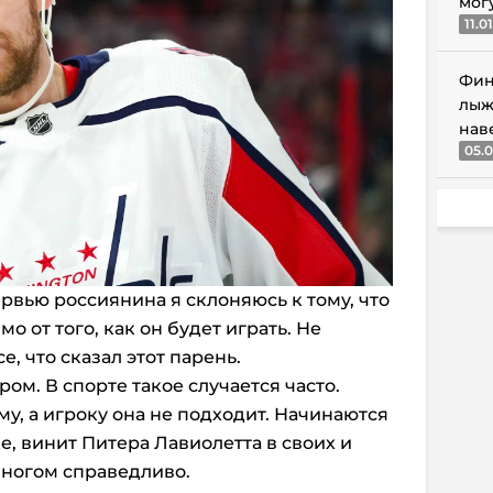
мог
11.0
Фин
лыж
нав
05.0
рвью россиянина я склоняюсь к тому, что
о от того, как он будет играть. Не
е, что сказал этот парень.
ром. В спорте такое случается часто.
у, а игроку она не подходит. Начинаются
е, винит Питера Лавиолетта в своих и
многом справедливо.