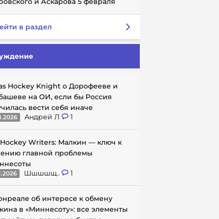
ровского и Аскарова 5 февраля
ейти в раздел
уждение
as Hockey Knight о Дорофееве и
башеве на ОИ, если бы Россия
училась вести себя иначе
Андрей Л
1
1.2026
 Hockey Writers: Малкин — ключ к
ению главной проблемы
ннесоты
Шшшшщ..
1
1.2026
онреале об интересе к обмену
кина в «Миннесоту»: все элементы