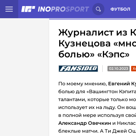
Иностранцы о спорте России:
С
ФУТБОЛ
Журналист из 
Кузнецова «мн
болью» «Кэпс»
02.10.2023
Х
По моему мнению,
Евгений К
болью для «Вашингтон Кэпита
талантами, которые только м
использует их на льду. Он во
в полной мере используя сво
Александр Овечкин
и Никлас
блеклые матчи. А Ти Джей Ош