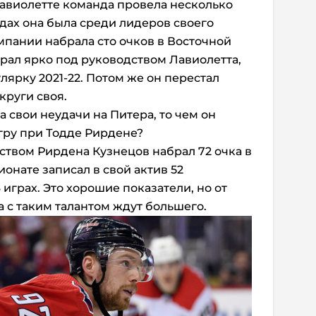
 Лавиолетте команда провела несколько
одах она была среди лидеров своего
мпании набрала сто очков в Восточной
рал ярко под руководством Лавиолетта,
лярку 2021-22. Потом же он перестал
 круги своя.
а свои неудачи на Питера, то чем он
гру при Тодде Рирдене?
ством Рирдена Кузнецов набрал 72 очка в
онате записал в свой актив 52
 играх. Это хорошие показатели, но от
 с таким талантом ждут большего.