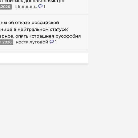
ут сойтись довольно быстро
Шшшшщ..
1
1.2026
ны об отказе российской
нице в нейтральном статусе:
ерное, опять «страшная русофобия
костя луговой
1
1.2026