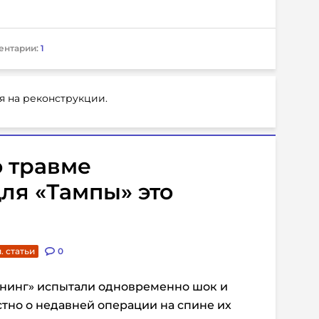
ентарии:
1
я на реконструкции.
о травме
для «Тампы» это
. статьи
0
нинг» испытали одновременно шок и
стно о недавней операции на спине их