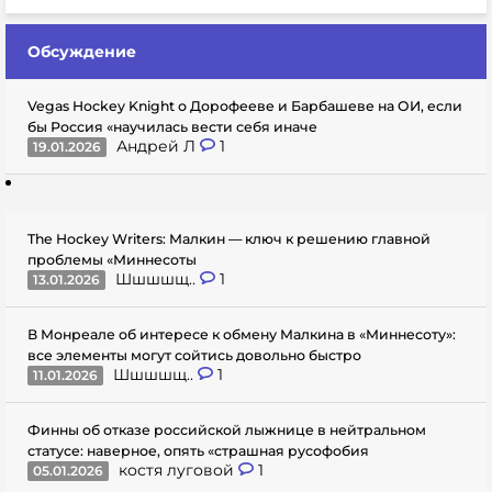
Обсуждение
Vegas Hockey Knight о Дорофееве и Барбашеве на ОИ, если
бы Россия «научилась вести себя иначе
Андрей Л
1
19.01.2026
The Hockey Writers: Малкин — ключ к решению главной
проблемы «Миннесоты
Шшшшщ..
1
13.01.2026
В Монреале об интересе к обмену Малкина в «Миннесоту»:
все элементы могут сойтись довольно быстро
Шшшшщ..
1
11.01.2026
Финны об отказе российской лыжнице в нейтральном
статусе: наверное, опять «страшная русофобия
костя луговой
1
05.01.2026