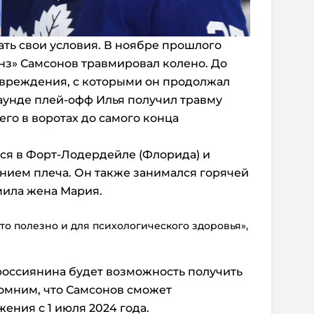
ать свои условия. В ноябре прошлого
инз» Самсонов травмировал колено. До
повреждения, с которыми он продолжал
раунде плей-офф Илья получил травму
го в воротах до самого конца
ся в Форт-Лодердейле (Флорида) и
ением плеча. Он также занимался горячей
мила жена Мария.
это полезно и для психологического здоровья»,
 россиянина будет возможность получить
омним, что Самсонов сможет
ения с 1 июля 2024 года.