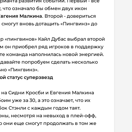
рианта развития событий. Первый - все
, что означало бы обмен двух икон
Евгения Малкина
. Второй - довериться
и смогут вновь дотащить «Пингвинз» до
 «пингвинов» Кайл Дубас выбрал второй
ом он приобрел ряд игроков в поддержку
ате команда наполнилась новой энергией.
 давайте попробуем сделать несколько
но «Пингвинз».
ой статус суперзвезд
 на Сидни Кросби и Евгения Малкина
им уже за 30, а это означает, что их
ок Стэнли с каждым годом таят.
оны, несмотря на невыход в плей-офф,
о они еще смогут продолжать в том же