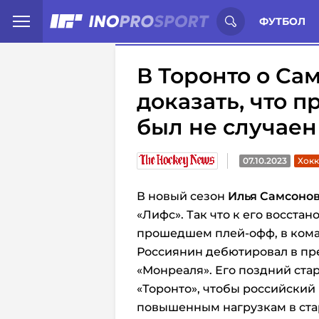
Иностранцы о спорте России:
С
ФУТБОЛ
В Торонто о Са
доказать, что 
был не случаен
07.10.2023
Хокк
В новый сезон
Илья Самсоно
«Лифс». Так что к его восста
прошедшем плей-офф, в кома
Россиянин дебютировал в пр
«Монреаля». Его поздний ст
«Торонто», чтобы российский
повышенным нагрузкам в ста