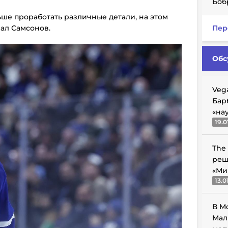
Боб
ше проработать различные детали, на этом
зал Самсонов.
Пер
Обс
Veg
Бар
«на
19.0
The
реш
«Ми
13.0
В М
Мал