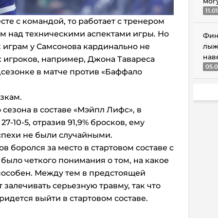
мог
11.0
сте с командой, то работает с тренером
м над техническими аспектами игры. Но
Фин
лыж
 играм у Самсонова кардинально не
нав
х игроков, например, Джона Тавареса
05.0
сезонке в матче против «Баффало
зкам.
сезона в составе «Мэйпл Лифс», в
27-10-5, отразив 91,9% бросков, ему
успехи не были случайными.
в боролся за место в стартовом составе с
было четкого понимания о том, на какое
способен. Между тем в предстоящей
алечивать серьезную травму, так что
ридется выйти в стартовом составе.