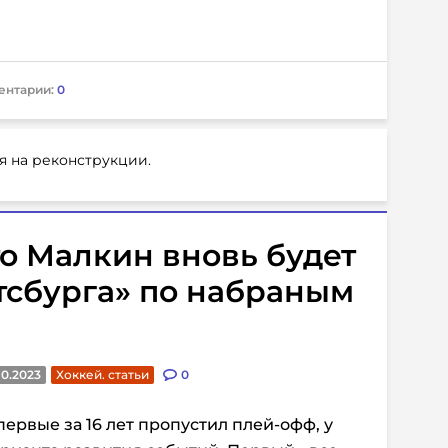
ентарии:
0
я на реконструкции.
то Малкин вновь будет
тсбурга» по набраным
10.2023
Хоккей. статьи
0
первые за 16 лет пропустил плей-офф, у