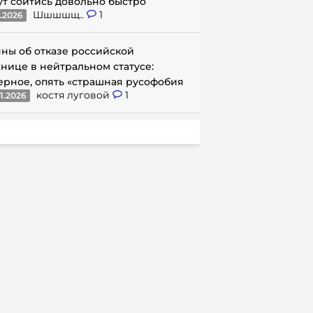
ут сойтись довольно быстро
Шшшшщ..
1
1.2026
ны об отказе российской
нице в нейтральном статусе:
ерное, опять «страшная русофобия
костя луговой
1
1.2026