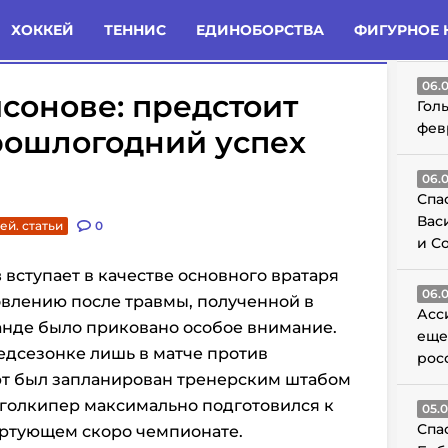
татьи
Комменты
Новости
ХОККЕЙ
ТЕННИС
ЕДИНОБОРСТВА
ФИГУРНОЕ 
ГО
06.
мсонове: предстоит
Гол
фев
прошлогодний успех
06.
Спа
Вас
ей. статьи
0
и С
в
вступает в качестве основного вратаря
06.
новлению после травмы, полученной в
Асс
нде было приковано особое внимание.
еще
едсезонке лишь в матче против
рос
арт был запланирован тренерским штабом
 голкипер максимально подготовился к
05.
Спа
ртующем скоро чемпионате.