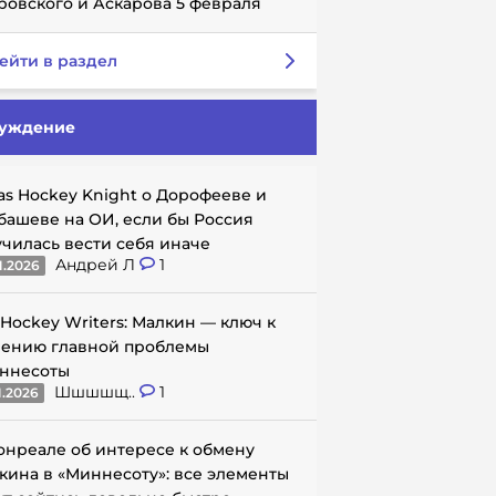
ровского и Аскарова 5 февраля
ейти в раздел
уждение
as Hockey Knight о Дорофееве и
башеве на ОИ, если бы Россия
училась вести себя иначе
Андрей Л
1
1.2026
 Hockey Writers: Малкин — ключ к
ению главной проблемы
ннесоты
Шшшшщ..
1
1.2026
онреале об интересе к обмену
кина в «Миннесоту»: все элементы