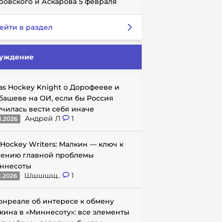
ровского и Аскарова 5 февраля
ейти в раздел
уждение
as Hockey Knight о Дорофееве и
башеве на ОИ, если бы Россия
училась вести себя иначе
Андрей Л
1
1.2026
 Hockey Writers: Малкин — ключ к
ению главной проблемы
ннесоты
Шшшшщ..
1
1.2026
онреале об интересе к обмену
кина в «Миннесоту»: все элементы