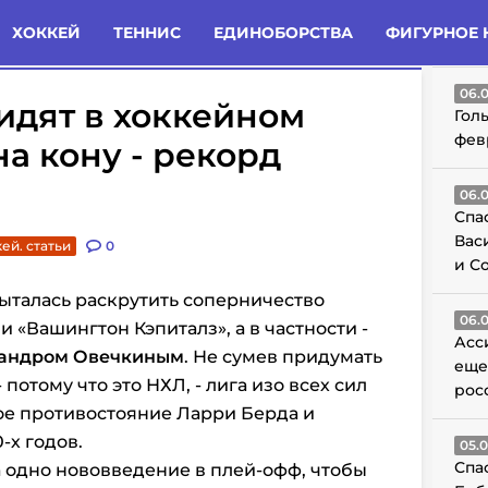
татьи
Комменты
Новости
ХОККЕЙ
ТЕННИС
ЕДИНОБОРСТВА
ФИГУРНОЕ 
ГО
06.
идят в хоккейном
Гол
фев
на кону - рекорд
06.
Спа
Вас
ей. статьи
0
и С
ыталась раскрутить соперничество
06.
 «Вашингтон Кэпиталз», а в частности -
Асс
андром Овечкиным
. Не сумев придумать
еще
потому что это НХЛ, - лига изо всех сил
рос
ое противостояние Ларри Берда и
-х годов.
05.
Спа
а одно нововведение в плей-офф, чтобы