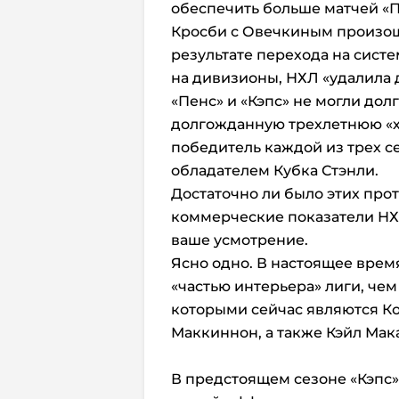
обеспечить больше матчей «Пи
Кросби с Овечкиным произошл
результате перехода на сист
на дивизионы, НХЛ «удалила 
«Пенс» и «Кэпс» не могли долг
долгожданную трехлетнюю «хо
победитель каждой из трех с
обладателем Кубка Стэнли.
Достаточно ли было этих про
коммерческие показатели НХЛ
ваше усмотрение.
Ясно одно. В настоящее врем
«частью интерьера» лиги, че
которыми сейчас являются Ко
Маккиннон, а также Кэйл Мак
В предстоящем сезоне «Кэпс»