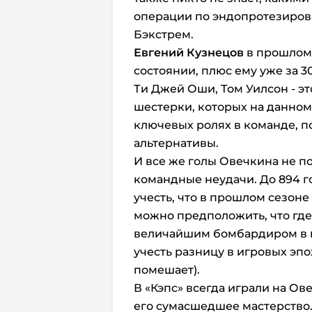
операции по эндопротезиров
Бэкстрем.
Евгений Кузнецов
в прошлом
состоянии, плюс ему уже за 30
Ти Джей Оши, Том Уилсон - э
шестерки, которых на данном
ключевых ролях в команде, по
альтернативы.
И все же голы Овечкина не п
командные неудачи. До 894 го
учесть, что в прошлом сезоне 
можно предположить, что где-
величайшим бомбардиром в и
учесть разницу в игровых эпо
помешает).
В «Кэпс» всегда играли на Ов
его сумасшедшее мастерство. 