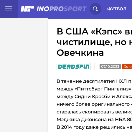
Иностранцы о спорте России:
С
ФУТБОЛ
В США «Кэпс» в
чистилище, но 
Овечкина
07.10.2023
Хокк
В течение десятилетия НХЛ п
между «Питтсбург Пингвинз» и
между Сидни Кросби и
Алекс
ничего более оригинального - 
старалась скопировать велик
Мэджика Джонсона из НБА 80
В 2014 году даже решились н