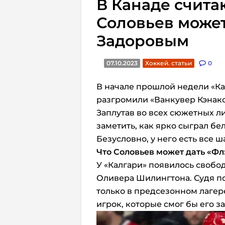
В Канаде считаю
Соловьев может
Задоровым
07.10.2023
Хоккей. статьи
0
В начале прошлой недели «К
разгромили «Ванкувер Кэнакс»
Заплутав во всех сюжетных л
заметить, как ярко сыграл б
Безусловно, у него есть все ш
Что Соловьев может дать «Ф
У «Калгари» появилось свобо
Оливера Шилингтона. Судя по 
только в предсезонном лагер
игрок, которые смог бы его з