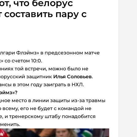
т, что белорус
 составить пару с
алгари Флэймз» в предсезонном матче
 со счетом 10:0.
иниях той встречи, можно было не
елорусский защитник
Илья Соловьев
.
ансы в этом году заиграть в НХЛ.
лэймз»?
дное место в линии защиты из-за травмы
всему, его не будет с командой не
е, и тренерскому штабу понадобится
аменить.