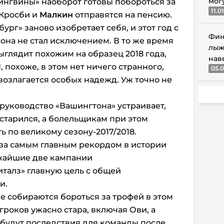
мог
пингвины» наоборот готовы побороться за
11.0
 Кросби и
Малкин
отправятся на пенсию.
ург» заново изобретает себя, и этот год с
Фин
на не стал исключением. В то же время
лыж
ыглядит похожим на образец 2018 года,
нав
, похоже, в этом нет ничего странного,
05.0
 возлагается особых надежд. Уж точно не
руководство «Вашингтона» устраивает,
остарился, а болельщикам при этом
ь по великому сезону-2017/2018.
 за самым главным рекордом в истории
лижайшие две кампании
талз» главную цель с общей
и.
е собираются бороться за трофей в этом
гроков ужасно стара, включая Ови, а
и будут последствия для команды после