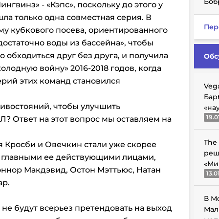
Боб
нгвинз» - «Кэпс», поскольку до этого у
а только одна совместная серия. В
Пер
ему кубкового посева, ориентированного
достаточно воды из бассейна», чтобы
о обходиться друг без друга, и получила
Обс
лодную войну» 2016-2018 годов, когда
ерий этих команд становился
Veg
Бар
тивостояний, чтобы улучшить
«на
19.0
? Ответ на этот вопрос мы оставляем на
The
я Кросби и Овечкин стали уже скорее
реш
м главными ее действующими лицами,
«Ми
ннор Макдэвид, Остон Мэттьюс, Натан
13.0
ар.
В М
 не будут всерьез претендовать на выход
Мал