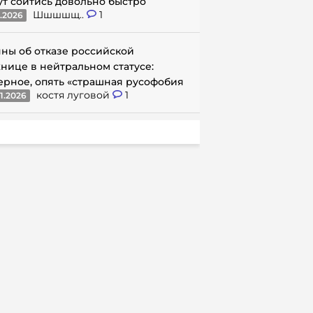
ут сойтись довольно быстро
Шшшшщ..
1
1.2026
ны об отказе российской
нице в нейтральном статусе:
ерное, опять «страшная русофобия
костя луговой
1
1.2026