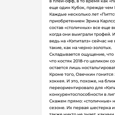
в плей-офф, в то время как «
еще один Кубок, прежде чем
Каждые несколько лет «Питтсб
приобретением Эрика Карлссо
состав «столичных» все еще в
когда они выиграли трофей. И
ведь на «Кэпиталз» сейчас не
такие, как на черно-золотых.
Складывается ощущение, что 
что костяк 2018-го целиком с
остается лишь ностальгироват
Кроме того, Овечкин гонится
хоккея. И это, похоже, на б
переориентировало для «Кэпи
конкурентоспособности в лиг
Скажем прямо: «столичные» н
сезоне. Их первая шестерка и
также никто не знает, каким