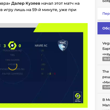
Боб
авра»
Далер Кузяев
начал этот матч на
в игру лишь на 59-й минуте, уже при
Пер
Обс
Veg
Бар
«на
19.0
The
реш
«Ми
13.0
В М
Мал