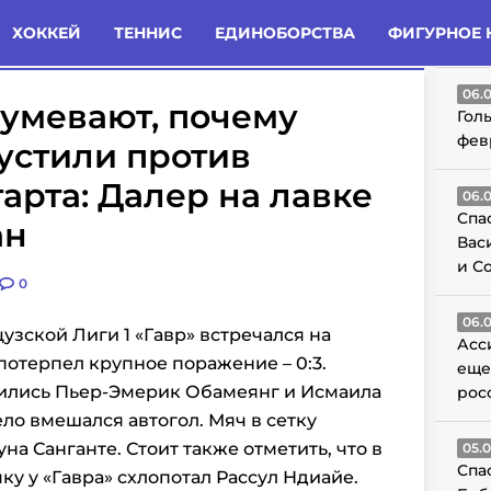
татьи
Комменты
Новости
ХОККЕЙ
ТЕННИС
ЕДИНОБОРСТВА
ФИГУРНОЕ 
ГО
06.
умевают, почему
Гол
фев
устили против
арта: Далер на лавке
06.
Спа
ан
Вас
и С
0
06.
узской Лиги 1 «Гавр» встречался на
Асс
потерпел крупное поражение – 0:3.
еще
чились Пьер-Эмерик Обамеянг и Исмаила
рос
ело вмешался автогол. Мяч в сетку
на Санганте. Стоит также отметить, что в
05.
Спа
у у «Гавра» схлопотал Рассул Ндиайе.