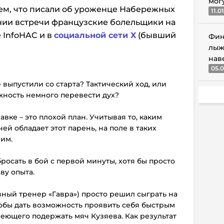
мог
ем, что писали об уроженце Набережных
11.0
ении встречи французские болельщики на
 InfoHAC и в
социальной сети X
(бывший
Фин
лыж
нав
05.0
 выпустили со старта? Тактический ход, или
жность немного перевести дух?
 лавке – это плохой план. Учитывая то, каким
й обладает этот парень, на поле в таких
ним.
бросать в бой с первой минуты, хотя бы просто
ву опыта.
авный тренер «Гавра») просто решил сыграть на
чтобы дать возможность проявить себя быстрым
меющего подержать мяч Кузяева. Как результат