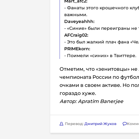
Mart_afc2:
- Фанаты этого крошечного клуб
важными.
Daveyeahhh:
- «Синие» были переиграны не 
AFCraig02:
- Это был жалкий плач фана «Че
PRIMEkorn:
- Поимели «синих» в Твиттере.
Отметим, что «зенитовцы» не
чемпионата России по футболу
очками в своем активе. Но п
гораздо хуже.
Автор: Apratim Banerjee
Перевод:
Дмитрий Жуков
Комм