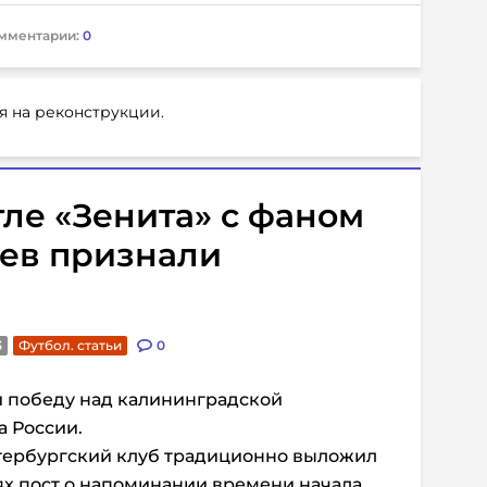
мментарии:
0
я на реконструкции.
тле «Зенита» с фаном
цев признали
3
Футбол. статьи
0
 победу над калининградской
а России.
етербургский клуб традиционно выложил
ях пост о напоминании времени начала