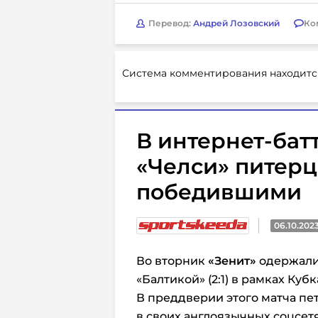
Перевод:
Андрей Лозовский
Ко
Система комментирования находитс
В интернет-бат
«Челси» питер
победившими
06.10.202
Во вторник
«Зенит»
одержали
«Балтикой» (2:1) в рамках Кубк
В преддверии этого матча п
в своих англоязычных соцсет