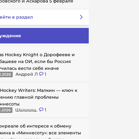
ровского и Аскарова 5 февраля
ейти в раздел
уждение
as Hockey Knight о Дорофееве и
башеве на ОИ, если бы Россия
училась вести себя иначе
Андрей Л
1
1.2026
 Hockey Writers: Малкин — ключ к
ению главной проблемы
ннесоты
Шшшшщ..
1
1.2026
онреале об интересе к обмену
кина в «Миннесоту»: все элементы