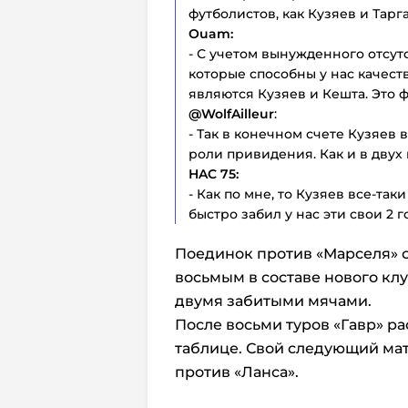
футболистов, как Кузяев и Тарг
Ouam:
- С учетом вынужденного отсут
которые способны у нас качест
являются Кузяев и Кешта. Это ф
@
WolfAilleur
:
- Так в конечном счете Кузяев 
роли привидения. Как и в двух
HAC 75:
- Как по мне, то Кузяев все-так
быстро забил у нас эти свои 2 г
Поединок против «Марселя» с
восьмым в составе нового кл
двумя забитыми мячами.
После восьми туров «Гавр» ра
таблице. Свой следующий мат
против «Ланса».