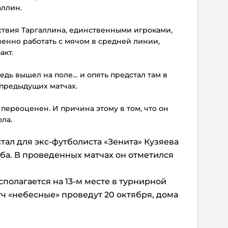
аллин.
ствия Таргаллина, единственными игроками,
венно работать с мячом в средней линии,
акт.
ведь вышел на поле… и опять предстал там в
 предыдущих матчах.
и переоценен. И причина этому в том, что он
ола.
тал для экс-футболиста «Зенита» Кузяева
уба. В проведенных матчах он отметился
сполагается на 13-м месте в турнирной
ч «небесные» проведут 20 октября, дома