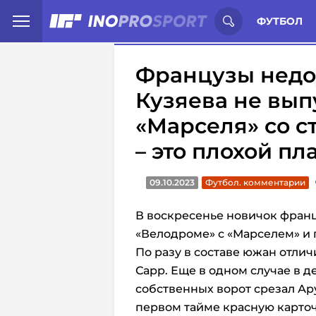
Иностранцы о спорте России:
С
ФУТБОЛ
Французы недо
Кузяева не вып
«Марселя» со ст
– это плохой пл
09.10.2023
Футбол. комментарии
В воскресенье новичок франц
«Велодроме» с «Марселем» и 
По разу в составе южан отли
Сарр. Еще в одном случае в д
собственных ворот срезал Ару
первом тайме красную карточк