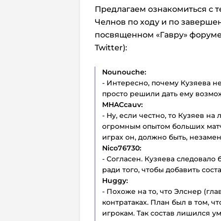
Предлагаем ознакомиться с т
Челнов по ходу и по заверш
посвященном «Гавру» форуме
Twitter):
Nounouche:
- Интересно, почему Кузяева не
просто решили дать ему возмо
MHACcauv:
- Ну, если честно, то Кузяев на
огромным опытом больших матче
играх он, должно быть, незаме
Nico76730:
- Согласен. Кузяева следовало 
ради того, чтобы добавить соста
Huggy:
- Похоже на то, что Элснер (гл
контратаках. План был в том, 
игрокам. Так состав лишился у