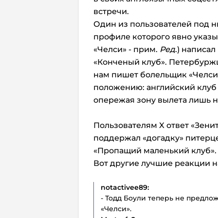
встречи.
Один из пользователей под 
профиле которого явно указы
«Челси» - прим.
Ред
.) написа
«Конченый клуб». Петербурж
нам пишет болельщик «Челси
положению: английский клуб п
опережая зону вылета лишь на
Пользователям X ответ «Зенит
поддержал «догадку» питерце
«Пропащий маленький клуб»
Вот другие лучшие реакции на
notactivee89:
- Тодд Боули теперь не предло
«Челси».