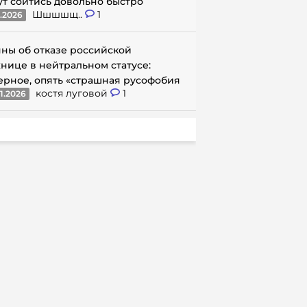
ут сойтись довольно быстро
Шшшшщ..
1
1.2026
ны об отказе российской
нице в нейтральном статусе:
ерное, опять «страшная русофобия
костя луговой
1
1.2026