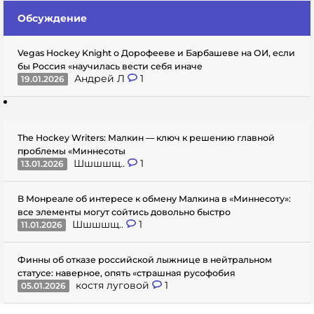
Обсуждение
Vegas Hockey Knight о Дорофееве и Барбашеве на ОИ, если
бы Россия «научилась вести себя иначе
Андрей Л
1
19.01.2026
The Hockey Writers: Малкин — ключ к решению главной
проблемы «Миннесоты
Шшшшщ..
1
13.01.2026
В Монреале об интересе к обмену Малкина в «Миннесоту»:
все элементы могут сойтись довольно быстро
Шшшшщ..
1
11.01.2026
Финны об отказе российской лыжнице в нейтральном
статусе: наверное, опять «страшная русофобия
костя луговой
1
05.01.2026