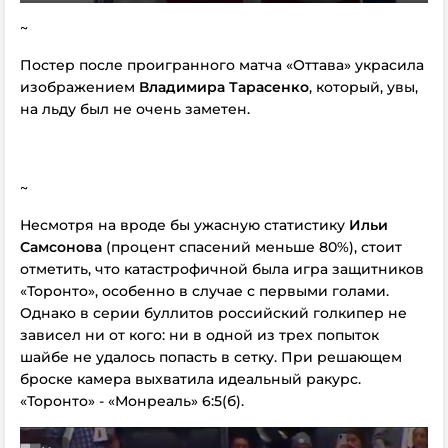
~
Постер после проигранного матча «Оттава» украсила
изображением
Владимира Тарасенко
, который, увы,
на льду был не очень заметен.
~
Несмотря на вроде бы ужасную статистику
Ильи
Самсонова
(процент спасений меньше 80%), стоит
отметить, что катастрофичной была игра защитников
«Торонто», особенно в случае с первыми голами.
Однако в серии буллитов российский голкипер не
зависел ни от кого: ни в одной из трех попыток
шайбе не удалось попасть в сетку. При решающем
броске камера выхватила идеальный ракурс.
«Торонто» - «Монреаль» 6:5(б).