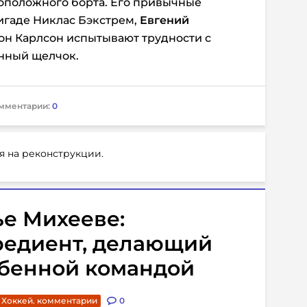
воположного борта. Его привычные
игаде Никлас Бэкстрем,
Евгений
он Карлсон испытывают трудности с
нный щелчок.
мментарии:
0
я на реконструкции.
е Михееве:
редиент, делающий
обенной командой
Хоккей. комментарии
0