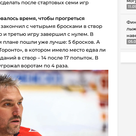
мог
сделать после стартовых семи игр
11.0
овалось время, чтобы прогреться
Фин
закончил с четырьмя бросками в створ
лыж
 и третью игру завершил с нулем. В
нав
м плане пошли уже лучше: 5 бросков. А
05.0
Торонто», в котором имело место едва ли
аний в створ – 14 после 17 попыток. В
грожал воротам по 4 раза.