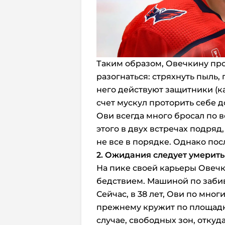
Таким образом, Овечкину про
разогнаться: стряхнуть пыль,
него действуют защитники (каж
счет мускул проторить себе д
Ови всегда много бросал по во
этого в двух встречах подряд,
не все в порядке. Однако по
2. Ожидания следует умерить
На пике своей карьеры Овеч
бедствием. Машиной по заби
Сейчас, в 38 лет, Ови по мно
прежнему кружит по площадке,
случае, свободных зон, откуд