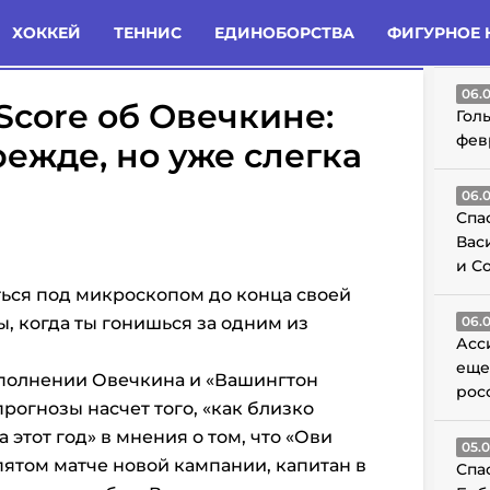
татьи
Комменты
Новости
ХОККЕЙ
ТЕННИС
ЕДИНОБОРСТВА
ФИГУРНОЕ 
ГО
06.
Score об Овечкине:
Гол
фев
режде, но уже слегка
06.
Спа
Вас
и С
ься под микроскопом до конца своей
, когда ты гонишься за одним из
06.
Асс
еще
сполнении Овечкина и «Вашингтон
рос
рогнозы насчет того, «как близко
 этот год» в мнения о том, что «Ови
05.
в пятом матче новой кампании, капитан в
Спа