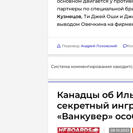
основном двигается у проти
партнеры по специальной бр
Кузнецов
, Ти Джей Оши и Дж
выводом Овечкина на фирме
Перевод:
Андрей Лозовский
Ко
Система комментирования находитс
Канадцы об Иль
секретный инг
«Ванкувер» ос
28.10.2023