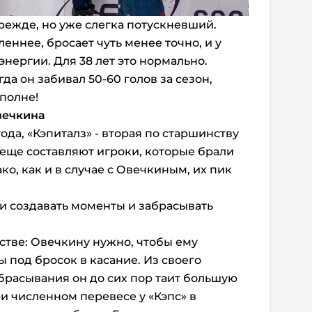
прежде, но уже слегка потускневший.
леннее, бросает чуть менее точно, и у
энергии. Для 38 лет это нормально.
гда он забивал 50-60 голов за сезон,
Вполне!
Овечкина
ода, «Кэпиталз» - вторая по старшинству
 еще составляют игроки, которые брали
ако, как и в случае с Овечкиным, их пик
ви создавать моменты и забрасывать
нстве: Овечкину нужно, чтобы ему
 под бросок в касание. Из своего
брасывания он до сих пор таит большую
и численном перевесе у «Кэпс» в