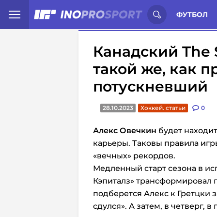
Иностранцы о спорте России:
С
ФУТБОЛ
Канадский The 
такой же, как п
потускневший
28.10.2023
Хоккей. статьи
0
Алекс Овечкин
будет находит
карьеры. Таковы правила игры
«вечных» рекордов.
Медленный старт сезона в и
Кэпиталз» трансформировал п
подберется Алекс к Гретцки за
сдулся». А затем, в четверг, 