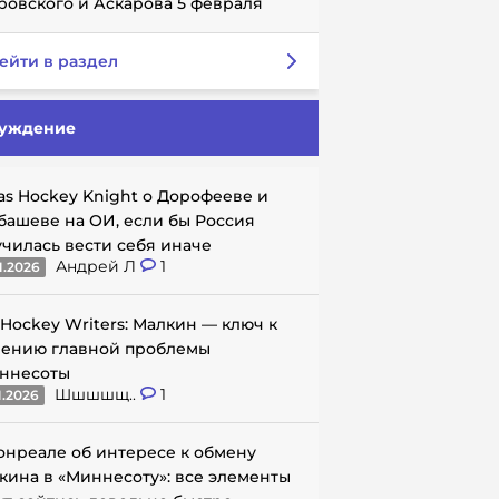
ровского и Аскарова 5 февраля
ейти в раздел
уждение
as Hockey Knight о Дорофееве и
башеве на ОИ, если бы Россия
училась вести себя иначе
Андрей Л
1
1.2026
 Hockey Writers: Малкин — ключ к
ению главной проблемы
ннесоты
Шшшшщ..
1
1.2026
онреале об интересе к обмену
кина в «Миннесоту»: все элементы