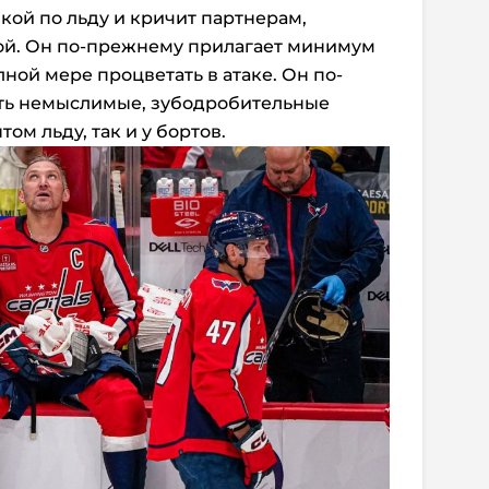
ой по льду и кричит партнерам,
бой. Он по-прежнему прилагает минимум
лной мере процветать в атаке. Он по-
ть немыслимые, зубодробительные
ом льду, так и у бортов.