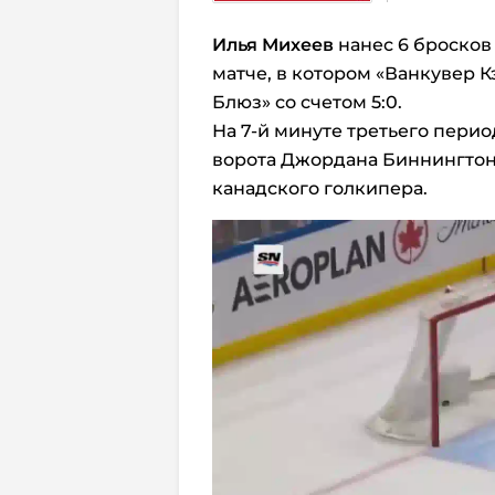
Илья Михеев
нанес 6 бросков
матче, в котором «Ванкувер 
Блюз» со счетом 5:0.
На 7-й минуте третьего пери
ворота Джордана Биннингтон
канадского голкипера.