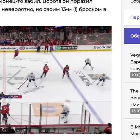
конец-то забил. Ворота он поразил
Боб
невероятно, но своим 13-м (!) броском в
Пер
Обс
Veg
Бар
«на
19.0
The
реш
«Ми
13.0
В М
Мал