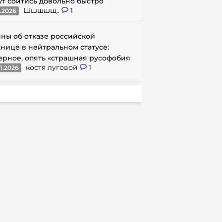
ут сойтись довольно быстро
Шшшшщ..
1
1.2026
ны об отказе российской
нице в нейтральном статусе:
ерное, опять «страшная русофобия
костя луговой
1
1.2026