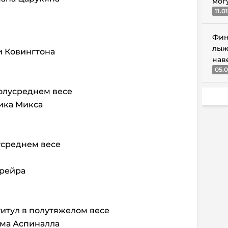
мог
11.0
Фин
лыж
и Ковингтона
нав
05.0
олусреднем весе
рика Микса
лусреднем весе
ерейра
титул в полутяжелом весе
ма Аспиналла