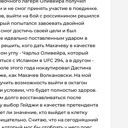
овочного лагеря Оливейра получил
 и не смог принять участие в поединке.
тов, выйти на бой с россиянином решился
орый попытался завоевать двойной
 смог достичь своей цели и был
де идеально поставленным ударом в
 решить, кого дать Махачеву в качестве
ом углу - Чарльз Оливейра, который
ься с Исламом в UFC 294, а в другом -
юле этого года нокаутировал Дастина
же, как Махачев Волкановски. На мой
учить возможность выйти в октагон
 условии, что будет полностью здоров.
м долго восстанавливаться после
му выбор Гейджи в качестве претендента
еет ли значение, кто выйдет в клетку
рицательно. Считаю, что на сегодняшний
 который мог бы отобрать у него пояс,