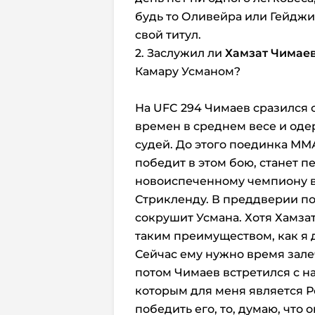
будь то Оливейра или Гейджи,
свой титул.
2. Заслужил ли
Хамзат Чимае
Камару Усманом?
На UFC 294 Чимаев сразился 
времен в среднем весе и од
судей. До этого поединка ММА
победит в этом бою, станет п
новоиспеченному чемпиону в
Стрикленду. В преддверии по
сокрушит Усмана. Хотя Хамзат
таким преимуществом, как я 
Сейчас ему нужно время залеч
потом Чимаев встретился с н
которым для меня является Р
победить его, то, думаю, что 