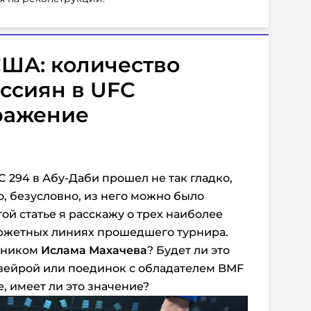
США: количество
ссиян в UFC
ражение
294 в Абу-Даби прошел не так гладко,
но, безусловно, из него можно было
той статье я расскажу о трех наиболее
сюжетных линиях прошедшего турнира.
ерником
Ислама
Махачева
? Будет ли это
вейрой или поединок с обладателем BMF
, имеет ли это значение?