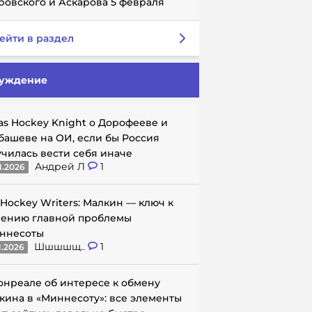
ровского и Аскарова 5 февраля
ейти в раздел
уждение
as Hockey Knight о Дорофееве и
башеве на ОИ, если бы Россия
училась вести себя иначе
Андрей Л
1
1.2026
 Hockey Writers: Малкин — ключ к
ению главной проблемы
ннесоты
Шшшшщ..
1
1.2026
онреале об интересе к обмену
кина в «Миннесоту»: все элементы