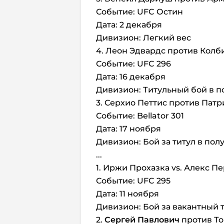
Событие: UFC Остин
Дата: 2 декабря
Дивизион: Легкий вес
4. Леон Эдвардс против Колб
Событие: UFC 296
Дата: 16 декабря
Дивизион: Титульный бой в п
3. Серхио Петтис против Пат
Событие: Bellator 301
Дата: 17 ноября
Дивизион: Бой за титул в по
...
1. Иржи Прохазка vs. Алекс П
Событие: UFC 295
Дата: 11 ноября
Дивизион: Бой за вакантный 
2.
Сергей Павлович
против То