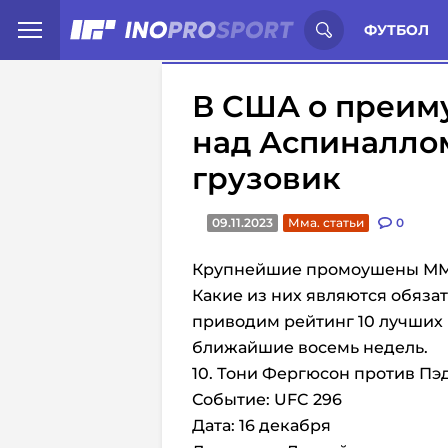
Иностранцы о спорте России:
С
ФУТБОЛ
В США о преим
над Аспиналлом
грузовик
09.11.2023
Мма. статьи
0
Крупнейшие промоушены ММА 
Какие из них являются обяз
приводим рейтинг 10 лучших 
ближайшие восемь недель.
10. Тони Фергюсон против Пэ
Событие: UFC 296
Дата: 16 декабря