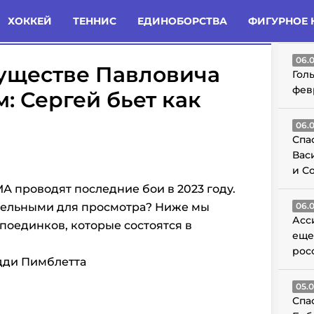
татьи
Комменты
Новости
ХОККЕЙ
ТЕННИС
ЕДИНОБОРСТВА
ФИГУРНОЕ 
ГО
06.
уществе Павловича
Гол
фев
: Сергей бьет как
06.
Спа
Вас
и С
проводят последние бои в 2023 году.
ательными для просмотра? Ниже мы
06.
Асс
поединков, которые состоятся в
еще
рос
дди Пимблетта
05.
Спа