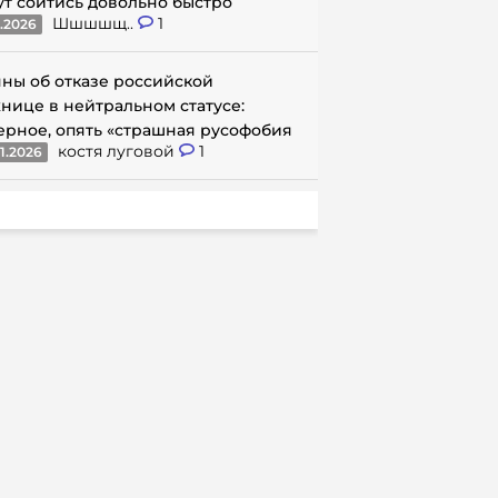
ут сойтись довольно быстро
Шшшшщ..
1
1.2026
ны об отказе российской
нице в нейтральном статусе:
ерное, опять «страшная русофобия
костя луговой
1
1.2026