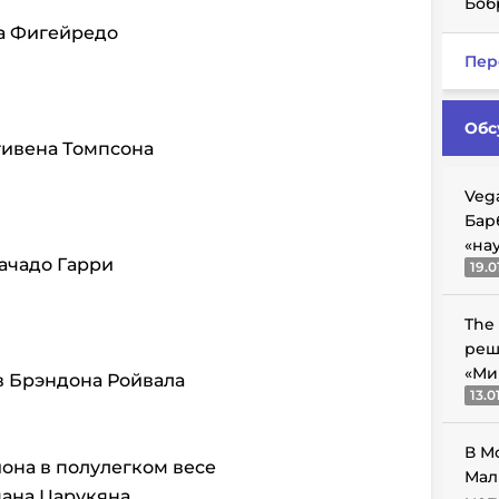
Боб
на Фигейредо
Пер
Обс
тивена Томпсона
Veg
Бар
«на
Мачадо Гарри
19.0
The
реш
«Ми
в Брэндона Ройвала
13.0
В М
иона в полулегком весе
Мал
мана Царукяна