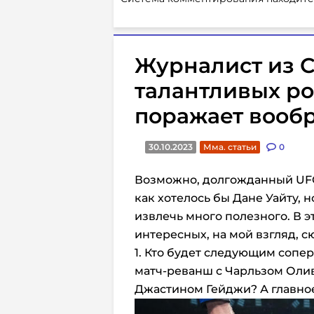
Журналист из 
талантливых ро
поражает вооб
30.10.2023
Мма. статьи
0
Возможно, долгожданный UFC 
как хотелось бы Дане Уайту, 
извлечь много полезного. В э
интересных, на мой взгляд, 
1. Кто будет следующим соп
матч-реванш с Чарльзом Оли
Джастином Гейджи? А главное