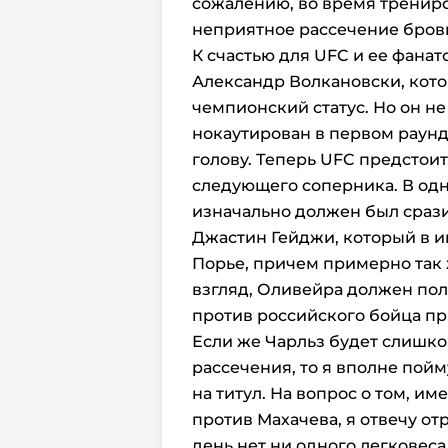
сожалению, во время тренир
неприятное рассечение брови
К счастью для UFC и ее фана
Александр Волкановски, кот
чемпионский статус. Но он не
нокаутирован в первом раун
голову. Теперь UFC предстоит
следующего соперника. В одн
изначально должен был сразит
Джастин Гейджи, который в и
Порье, причем примерно так 
взгляд, Оливейра должен пол
против российского бойца при
Если же Чарльз будет слишко
рассечения, то я вполне пой
на титул. На вопрос о том, им
против Махачева, я отвечу от
день нет ни одного легковеса,