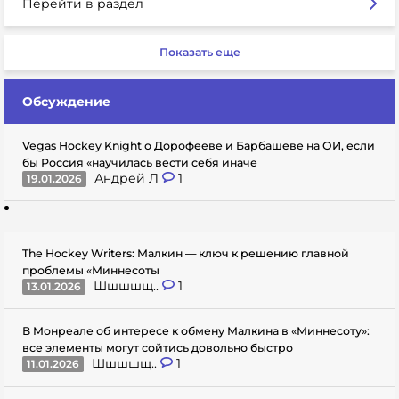
Перейти в раздел
Показать еще
Обсуждение
Vegas Hockey Knight о Дорофееве и Барбашеве на ОИ, если
бы Россия «научилась вести себя иначе
Андрей Л
1
19.01.2026
The Hockey Writers: Малкин — ключ к решению главной
проблемы «Миннесоты
Шшшшщ..
1
13.01.2026
В Монреале об интересе к обмену Малкина в «Миннесоту»:
все элементы могут сойтись довольно быстро
Шшшшщ..
1
11.01.2026