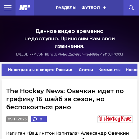
РАЗДЕЛЫ
ФУТБОЛ
Иностранцы о спорте России:
Статьи
Комменты
Новос
The Hockey News: Овечкин идет по
графику 16 шайб за сезон, но
беспокоиться рано
09.11.2023
0
Капитан «Вашингтон Кэпиталз»
Александр Овечкин