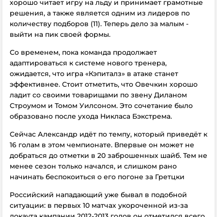
хорошо читает игру на льду и принимает грамотные
решения, а также является одним из лидеров по
количеству подборов (11). Теперь дело за малым -
выйти на пик своей формы.
Со временем, пока команда продолжает
адаптироваться к системе нового тренера,
ожидается, что игра «Кэпиталз» в атаке станет
эффективнее. Стоит отметить, что Овечкин хорошо
ладит со своими товарищами по звену Диланом
Строумом и Томом Уилсоном. Это сочетание было
образовано после ухода Никласа Бэкстрема.
Сейчас Александр идёт по темпу, который приведёт к
16 голам в этом чемпионате. Впервые он может не
добраться до отметки в 20 заброшенных шайб. Тем не
менее сезон только начался, и слишком рано
начинать беспокоиться о его погоне за Гретцки
Российский нападающий уже бывал в подобной
ситуации: в первых 10 матчах укороченной из-за
локаута кампании 2012-2013 годов он отметился всего