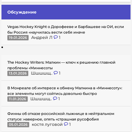
Обсуждение
Vegas Hockey Knight о Дорофееве и Барбашеве на ОИ, если
бы Россия «научилась вести себя иначе
Андрей Л
1
19.01.2026
The Hockey Writers: Малкин — ключ к решению главной
проблемы «Миннесоты
Шшшшщ..
1
13.01.2026
В Монреале об интересе к обмену Малкина в «Миннесоту»:
все элементы могут сойтись довольно быстро
Шшшшщ..
1
11.01.2026
Финны об отказе российской лыжнице в нейтральном
статусе: наверное, опять «страшная русофобия
костя луговой
1
05.01.2026