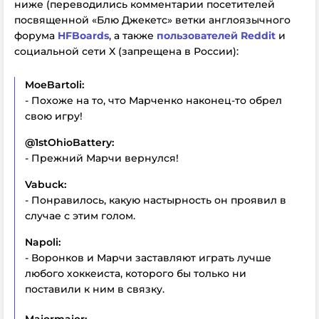
ниже (переводились комментарии посетителей
посвященной «Блю Джекетс» ветки англоязычного
форума
HFBoards
, а также
пользователей
Reddit
и
социальной сети X (запрещена в России):
MoeBartoli:
- Похоже на то, что Марченко наконец-то обрел
свою игру!
@1
stOhioBattery:
- Прежний Марчи вернулся!
Vabuck:
- Понравилось, какую настырность он проявил в
случае с этим голом.
Napoli:
- Воронков и Марчи заставляют играть лучше
любого хоккеиста, которого бы только ни
поставили к ним в связку.
Majormajor: