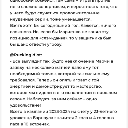
однобокий хоккеист. Тем самым играть против
него сложно соперникам, и вероятность того, что
у него будут случаться продолжительные
неудачные серии, тоже уменьшается.
Взять хотя бы сегодняшний гол. Кажется, ничего
сложного. Но, если бы Марченко не занял эту
позицию для «слэм-данка», то у защитника был
бы шанс отвести угрозу.
@
Puckingidiot:
- Все выглядит так, будто невключение Марчи в
заявку на несколько матчей дало ему тот
необходимый толчок, который так сильно ему
требовался. Теперь он опять играет с той
энергией и демонстрирует то мастерство,
которое мы видели в его исполнении в прошлом
сезоне. Наблюдать за ним сейчас – одно
удовольствие!
Всего в кампании 2023-2024 на счету у 23-летнего
уроженца Барнаула значится 2 гола и 4 голевых
паса в 10 встречах.