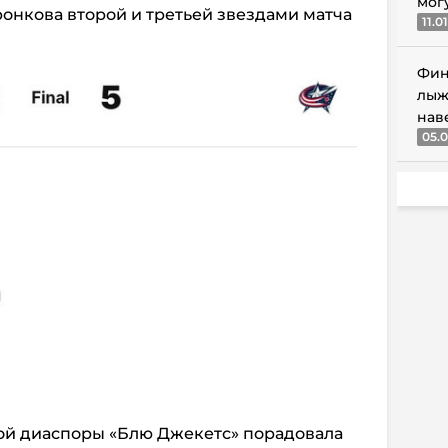
мог
онкова второй и третьей звездами матча
11.0
Фин
лыж
нав
05.0
ой диаспоры «Блю Джекетс» порадовала