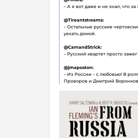
– А я вот даже и не знал, что з
@Tireantstreams:
– Остальные русские чертовски
уехать домой.
@CamandStrick:
– Русский квартет просто зажег
@jmaposton:
– Из России – с любовью! В рол
Проворов и Дмитрий Воронков