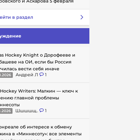
ровского и Аскарова 5 февраля
ейти в раздел
уждение
as Hockey Knight о Дорофееве и
башеве на ОИ, если бы Россия
училась вести себя иначе
Андрей Л
1
1.2026
 Hockey Writers: Малкин — ключ к
ению главной проблемы
ннесоты
Шшшшщ..
1
1.2026
онреале об интересе к обмену
кина в «Миннесоту»: все элементы