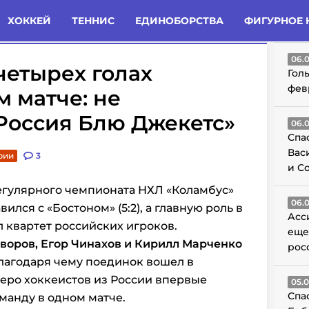
татьи
Комменты
Новости
ХОККЕЙ
ТЕННИС
ЕДИНОБОРСТВА
ФИГУРНОЕ 
ГО
06.
четырех голах
Гол
фев
м матче: не
«Россия Блю Джекетс»
06.
Спа
Вас
рии
3
и С
егулярного чемпионата НХЛ «Коламбус»
06.
лся с «Бостоном» (5:2), а главную роль в
Асс
 квартет российских игроков.
еще
воров, Егор Чинахов и Кирилл Марченко
рос
лагодаря чему поединок вошел в
веро хоккеистов из России впервые
05.
Спа
манду в одном матче.