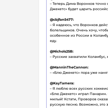
– Теперь Дима Воронков точно 
Джекетс» будет царить российс
@cbjfan5477:
– Я надеюсь, что Воронков дей
болельщиков. Очень хочу, чтоб
особенное из России в Коламбу
еду.
@Nichols25B:
– Русские захватили Коламбус, х
@ManninTheCannon:
– «Блю Джекетс» пора уже наня
@KayTamera:
– Я люблю всех русских хоккеис
«Блю Джекетс» играл Панарин.
милый! Кстати, Проворов сказа
русскую песню. Возможно, это з