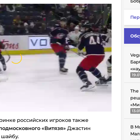
Боб
Пер
Обс
Veg
Бар
«на
19.0
The
реш
«Ми
13.0
ринке российских игроков также
В М
подмосковного «Витязя»
Джастин
Мал
 шайбу.