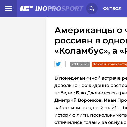
Иностранцы о спорте России:
С
ФУТБОЛ
Американцы о 
россиян в одно
«Коламбус», а 
28.11.2023
Хоккей. коммента
В понедельничной встрече р
довольно неожиданно расправи
победе «Блю Джекетс» сыграл
Дмитрий Воронков, Иван Про
забросили по одной шайбе, б
историю лиги, поскольку чет
отличились голами за одну ко