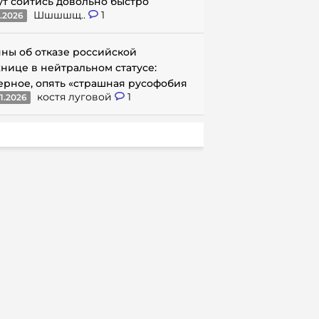
ут сойтись довольно быстро
Шшшшщ..
1
1.2026
ны об отказе российской
нице в нейтральном статусе:
ерное, опять «страшная русофобия
костя луговой
1
1.2026