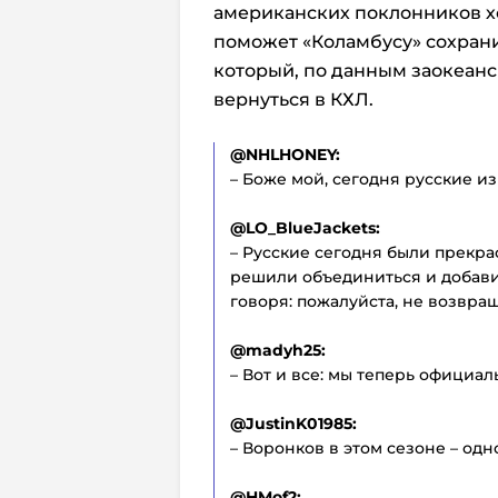
американских поклонников хо
поможет «Коламбусу» сохрани
который, по данным заокеанс
вернуться в КХЛ.
@NHLHONEY:
– Боже мой, сегодня русские из
@LO_BlueJackets:
– Русские сегодня были прекра
решили объединиться и добави
говоря: пожалуйста, не возвращ
@madyh25:
– Вот и все: мы теперь официал
@JustinK01985:
– Воронков в этом сезоне – одн
@HMof2: