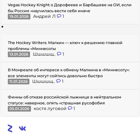
Vegas Hockey Knight о Дорофееве и Барбашеве на ОИ, если
бы Россия «научилась вести себя иначе
Андрей Л
1
19.01.2026
The Hockey Writers: Малкин — ключ к решению главной
проблемы «Миннесоты
Шшшшщ..
1
13.01.2026
В Монреале об интересе к обмену Малкина в «Миннесоту»:
все элементы могут сойтись довольно быстро
Шшшшщ..
1
11.01.2026
Финны об отказе российской лыжнице в нейтральном
статусе: наверное, опять «страшная русофобия
костя луговой
1
05.01.2026