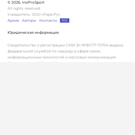
© 2026. InoProSport
All rights reserved.
Учредитель: ООО «Раре.Ру»
Архив
Авторы
Контакты
RSS
Юридическая информация
Свидетельство о регистрации СМИ Эл №ФС77-72704 выдано
федеральной службой по надзору в сфере связи,
информационных технологий и массовых коммуникаций
(Роскомнадзор) 23.04.2018 г.
Дисклеймер
Редакция не несет ответственности за достоверность
информации, содержащейся в рекламных объявлениях.
Редакция не предоставляет справочной информации.