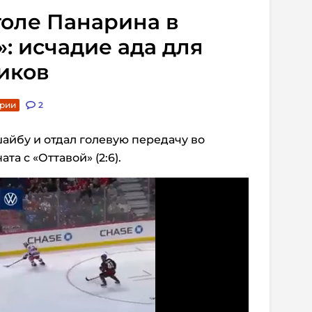
голе Панарина в
»: исчадие ада для
иков
арии
2
айбу и отдал голевую передачу во
а с «Оттавой» (2:6).