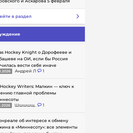
ровского и Аскарова 5 февраля
ейти в раздел
уждение
as Hockey Knight о Дорофееве и
башеве на ОИ, если бы Россия
училась вести себя иначе
Андрей Л
1
1.2026
 Hockey Writers: Малкин — ключ к
ению главной проблемы
ннесоты
Шшшшщ..
1
1.2026
онреале об интересе к обмену
кина в «Миннесоту»: все элементы