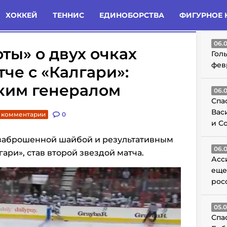
татьи
Комменты
Новости
ХОККЕЙ
ТЕННИС
ЕДИНОБОРСТВА
ФИГУРНОЕ 
ГО
06.
ы» о двух очках
Гол
фев
че с «Калгари»:
ким генералом
06.
Спа
Вас
. комментарии
0
и С
заброшенной шайбой и результативным
06.
гари», став второй звездой матча.
Асс
еще
рос
05.
Спа