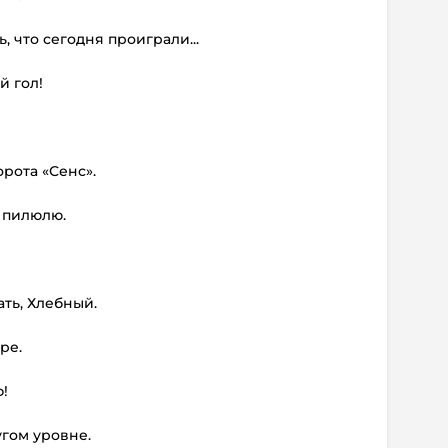
, что сегодня проиграли...
й гол!
рота «Сенс».
 пилюлю.
ать, Хлебный.
ре.
ф!
угом уровне.