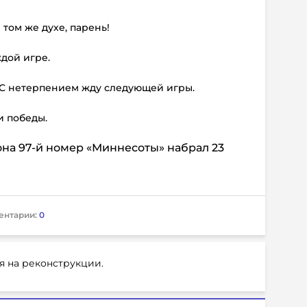
 том же духе, парень!
ждой игре.
ь. C нетерпением жду следующей игры.
и победы.
она 97-й номер «Миннесоты» набрал 23
ентарии:
0
я на реконструкции.