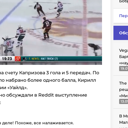
Боб
Пер
Обс
Veg
Бар
«на
19.0
а счету Капризова 3 гола и 5 передач. По
ло набрано более одного балла, Кирилл
The
ии «Уайлд».
реш
но обсуждали в Reddit выступление
«Ми
13.0
:
В М
Мал
в деле! Похоже, все налаживается.