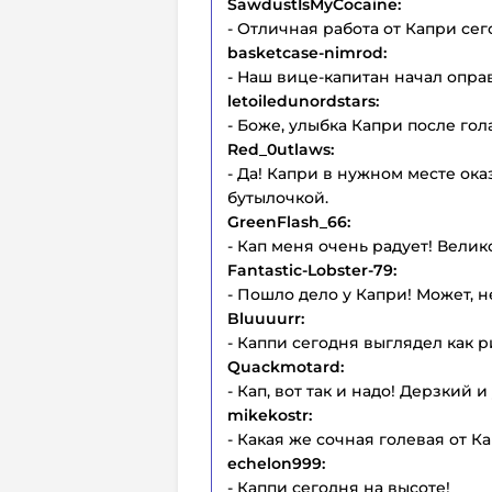
SawdustIsMyCocaine:
- Отличная работа от Капри сег
basketcase-nimrod:
- Наш вице-капитан начал опра
letoiledunordstars:
- Боже, улыбка Капри после гол
Red_0utlaws:
- Да! Капри в нужном месте ок
бутылочкой.
GreenFlash_66:
- Кап меня очень радует! Вели
Fantastic-Lobster-79:
- Пошло дело у Капри! Может, 
Bluuuurr:
- Каппи сегодня выглядел как р
Quackmotard:
- Кап, вот так и надо! Дерзкий 
mikekostr:
- Какая же сочная голевая от Ка
echelon999:
- Каппи сегодня на высоте!