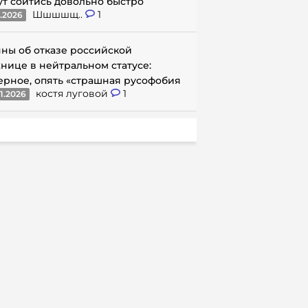
ут сойтись довольно быстро
Шшшшщ..
1
1.2026
ны об отказе российской
нице в нейтральном статусе:
ерное, опять «страшная русофобия
костя луговой
1
1.2026