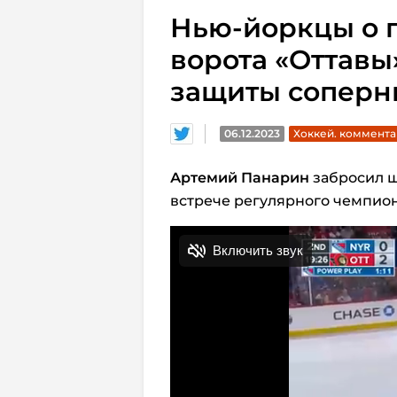
Нью-йоркцы о 
ворота «Оттавы
защиты соперн
06.12.2023
Хоккей. коммент
Артемий Панарин
забросил ш
встрече регулярного чемпионат