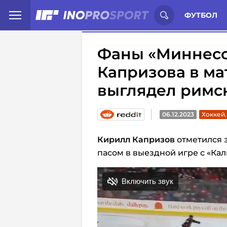
Иностранцы о спорте России:
С
ФУТБОЛ
Фаны «Миннесот
Капризова в мат
выглядел римс
06.12.2023
Хоккей
Кирилл Капризов
отметился 
пасом в выездной игре с «Кал