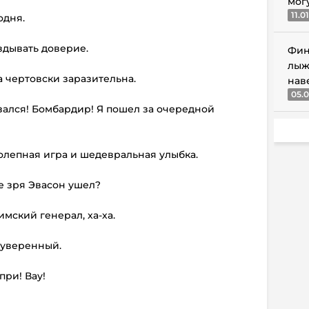
мог
11.0
одня.
вдывать доверие.
Фин
лыж
а чертовски заразительна.
нав
05.0
азался! Бомбардир! Я пошел за очередной
колепная игра и шедевральная улыбка.
не зря Эвасон ушел?
имский генерал, ха-ха.
и уверенный.
при! Вау!