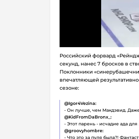
Российский форвард «Рейндже
секунд, нанес 7 бросков в ств
Поклонники «синерубашечник
впечатляющей результативно
сезоне:
@Igor4Vezina:
- Он лучше, чем Макдэвид. Даже
@KidFromDaBronx_:
- Этот парень - исчадие ада дл
@groovyhombre:
- Что это за пуля была?! Фантаст