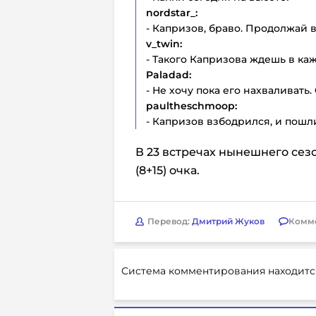
nordstar_:
- Капризов, браво. Продолжай в
v_twin:
- Такого Капризова ждешь в ка
Paladad:
- Не хочу пока его нахваливат
paultheschmoop:
- Капризов взбодрился, и пошл
В 23 встречах нынешнего сез
(8+15) очка.
Перевод:
Дмитрий Жуков
Комм
Система комментирования находитс