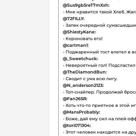
@Sus9gb5reT7mXxh:
- Мне нравится такой Хлеб. Жаль
@72FILLY:
- Запек очередной сумасшедши
@ShiestyKane:
- Короновать его!
@cartman1
:
- Поджаренный тост влетел в во
@_Sweetchuck:
- Невероятный гол! Подсластил
@TheDiamondBun:
- Сводит с ума всю лигу.
@N_anderson2123:
- Топ-снайпер. Продолжай брос
@Fan265R:
- Хоть что-то приятное в этой иг
@MansProbably:
- Боже, дай ему сил на плей-оф
@tori071304:
- Этот человек находится на др