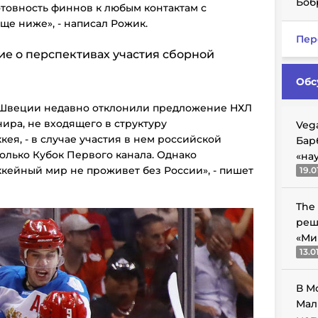
Боб
отовность финнов к любым контактам с
еще ниже», - написал Рожик.
Пер
ие о перспективах участия сборной
Обс
Швеции недавно отклонили предложение НХЛ
нира, не входящего в структуру
Veg
я, - в случае участия в нем российской
Бар
только Кубок Первого канала. Однако
«на
оккейный мир не проживет без России», - пишет
19.0
The
реш
«Ми
13.0
В М
Мал