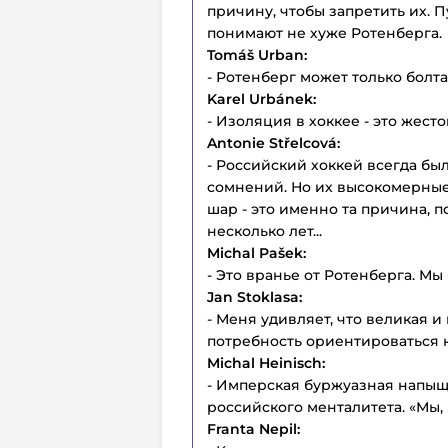
причину, чтобы запретить их. П
понимают не хуже Ротенберга.
Tomáš Urban:
- Ротенберг может только болта
Karel Urbánek:
- Изоляция в хоккее - это жесто
Antonie Střelcová:
- Российский хоккей всегда был
сомнений. Но их высокомерные 
шар - это именно та причина, 
несколько лет...
Michal Pašek:
- Это вранье от Ротенберга. Мы
Jan Stoklasa:
- Меня удивляет, что великая и
потребность ориентироваться н
Michal Heinisch:
- Имперская буржуазная напыщ
российского менталитета. «Мы, 
Franta Nepil: