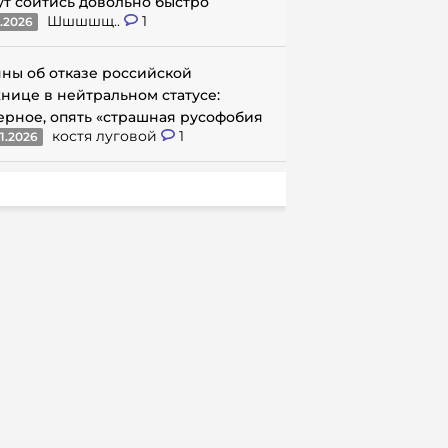
ут сойтись довольно быстро
Шшшшщ..
1
1.2026
ны об отказе российской
нице в нейтральном статусе:
ерное, опять «страшная русофобия
костя луговой
1
1.2026