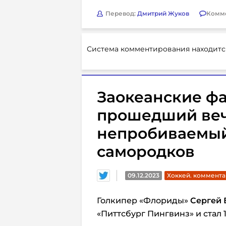
Перевод:
Дмитрий Жуков
Комм
Система комментирования находитс
Заокеанские фа
прошедший веч
непробиваемый
самородков
09.12.2023
Хоккей. коммент
Голкипер «Флориды»
Сергей 
«Питтсбург Пингвинз» и стал 1-