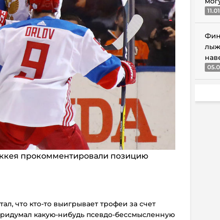
мог
11.0
Фин
лыж
нав
05.0
оккея прокомментировали позицию
тал, что кто-то выигрывает трофеи за счет
 придумал какую-нибудь псевдо-бессмысленную