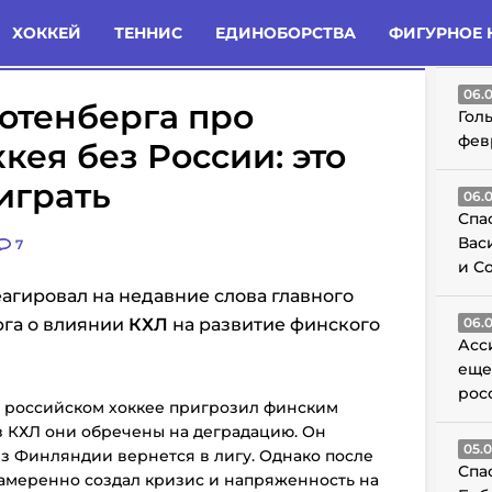
татьи
Комменты
Новости
ХОККЕЙ
ТЕННИС
ЕДИНОБОРСТВА
ФИГУРНОЕ 
ГО
06.
Ротенберга про
Гол
фев
кея без России: это
играть
06.
Спа
Вас
7
и С
еагировал на недавние слова главного
рга о влиянии
КХЛ
на развитие финского
06.
Асс
еще
рос
 российском хоккее пригрозил финским
з КХЛ они обречены на деградацию. Он
05.
из Финляндии вернется в лигу. Однако после
Спа
намеренно создал кризис и напряженность на