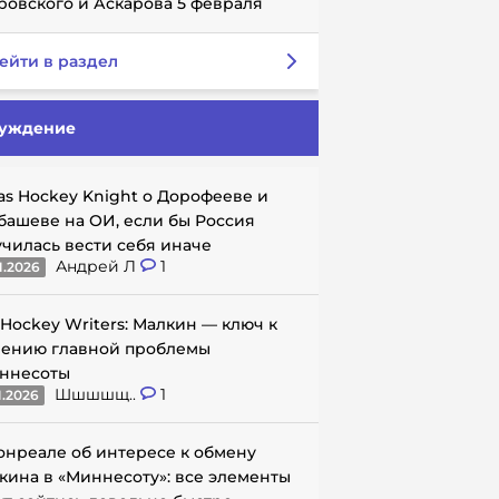
ровского и Аскарова 5 февраля
ейти в раздел
уждение
as Hockey Knight о Дорофееве и
башеве на ОИ, если бы Россия
училась вести себя иначе
Андрей Л
1
1.2026
 Hockey Writers: Малкин — ключ к
ению главной проблемы
ннесоты
Шшшшщ..
1
1.2026
онреале об интересе к обмену
кина в «Миннесоту»: все элементы