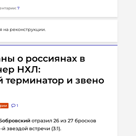
ентарии:
7
я на реконструкции.
ны о россиянах в
ер НХЛ:
 терминатор и звено
арии
1
Бобровский
отразил 26 из 27 бросков
й звездой встречи (3:1).