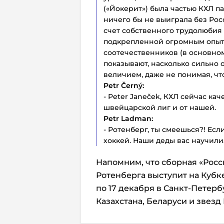
(«Йокерит») была частью КХЛ па
ничего бы не выиграла без Рос
счет собственного трудолюбия
подкрепленной огромным опы
соотечественников (в основном
показывают, насколько сильно
величием, даже не понимая, что
Petr Černý:
- Peter Janeček, КХЛ сейчас ка
швейцарской лиг и от нашей.
Petr Ladman:
- Ротенберг, ты смеешься?! Есл
хоккей. Наши деды вас научили
Напомним, что сборная «Росс
Ротенберга выступит на Кубке
по 17 декабря в Санкт-Петер
Казахстана, Беларуси и звезд