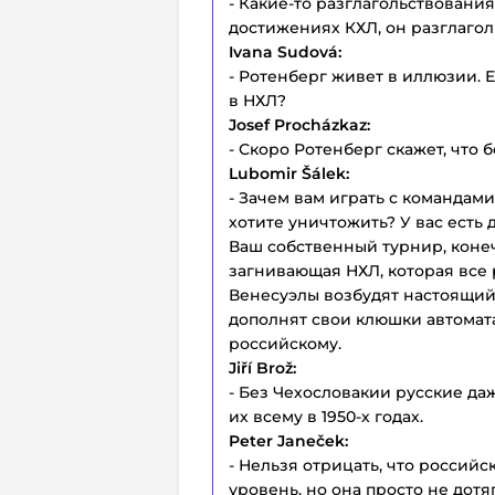
- Какие-то разглагольствования
достижениях КХЛ, он разглаголь
Ivana Sudová:
- Ротенберг живет в иллюзии. 
в НХЛ?
Josef Procházkaz:
- Скоро Ротенберг скажет, что 
Lubomir Šálek:
- Зачем вам играть с командам
хотите уничтожить? У вас есть
Ваш собственный турнир, конеч
загнивающая НХЛ, которая все 
Венесуэлы возбудят настоящий
дополнят свои клюшки автомат
российскому.
Jiří Brož:
- Без Чехословакии русские даж
их всему в 1950-х годах.
Peter Janeček:
- Нельзя отрицать, что российс
уровень, но она просто не дот