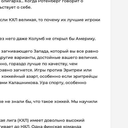
 олигарха... Когда Ротенберг говорит о
ствует о себе.
Если КХЛ великая, то почему их лучшие игроки
без него даже Колумб не открыл бы Америку.
и загнивающего Запада, который вы все равно
 другие варианты, достойные вашего величия.
но, гораздо лучше по качеству, чем
равно загнется. Игры против Эритреи или
 хоккейный азарт, особенно если эритрейцы
ами Калашникова. Ура спорту, особенно
е не знали бы, что такое хоккей. Мы научили
кая лига (КХЛ) имеет довольно высокий
ягивает до НХЛ. Одна финская команда