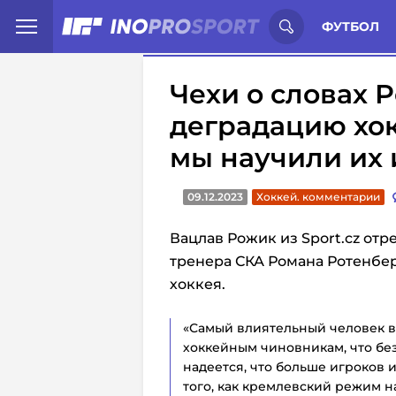
Иностранцы о спорте России:
С
ФУТБОЛ
Чехи о словах 
деградацию хок
мы научили их 
09.12.2023
Хоккей. комментарии
Вацлав Рожик из Sport.cz отр
тренера СКА Романа Ротенбе
хоккея.
«Самый влиятельный человек в
хоккейным чиновникам, что бе
надеется, что больше игроков 
того, как кремлевский режим 