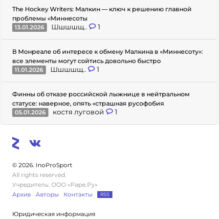
The Hockey Writers: Малкин — ключ к решению главной
проблемы «Миннесоты
Шшшшщ..
1
13.01.2026
В Монреале об интересе к обмену Малкина в «Миннесоту»:
все элементы могут сойтись довольно быстро
Шшшшщ..
1
11.01.2026
Финны об отказе российской лыжнице в нейтральном
статусе: наверное, опять «страшная русофобия
костя луговой
1
05.01.2026
© 2026. InoProSport
All rights reserved.
Учредитель: ООО «Раре.Ру»
Архив
Авторы
Контакты
RSS
Юридическая информация