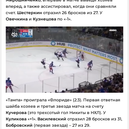
вперед, а также ассистировал, когда они сравняли
счет.
Шестеркин
отразил 26 бросков из 27. У
Овечкина
и
Кузнецова
по «-1».
«Тампа» проиграла «Флориде» (2:3). Первая ответная
шайба хозяев и третья звезда матча на счету
Кучерова
(это трехсотый гол Никиты в НХЛ). У
Куликова
«+1».
Василевский
отразил 28 бросков из 31,
Бобровский
(первая звезда) – 27 из 29.