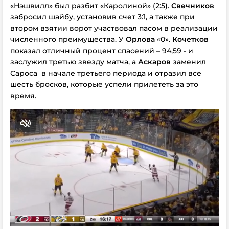
«Нэшвилл» был разбит «Каролиной» (2:5).
Свечников
забросил шайбу, установив счет 3:1, а также при
втором взятии ворот участвовал пасом в реализации
численного преимущества. У
Орлова
«0».
Кочетков
показал отличный процент спасений – 94,59 - и
заслужил третью звезду матча, а
Аскаров
заменил
Сароса
в начале третьего периода и отразил все
шесть бросков, которые успели прилететь за это
время.