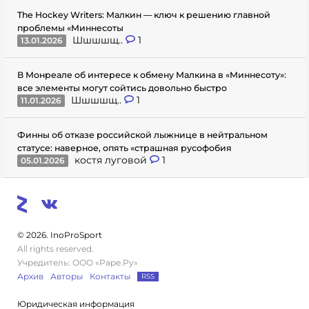
The Hockey Writers: Малкин — ключ к решению главной
проблемы «Миннесоты
Шшшшщ..
1
13.01.2026
В Монреале об интересе к обмену Малкина в «Миннесоту»:
все элементы могут сойтись довольно быстро
Шшшшщ..
1
11.01.2026
Финны об отказе российской лыжнице в нейтральном
статусе: наверное, опять «страшная русофобия
костя луговой
1
05.01.2026
© 2026. InoProSport
All rights reserved.
Учредитель: ООО «Раре.Ру»
Архив
Авторы
Контакты
RSS
Юридическая информация