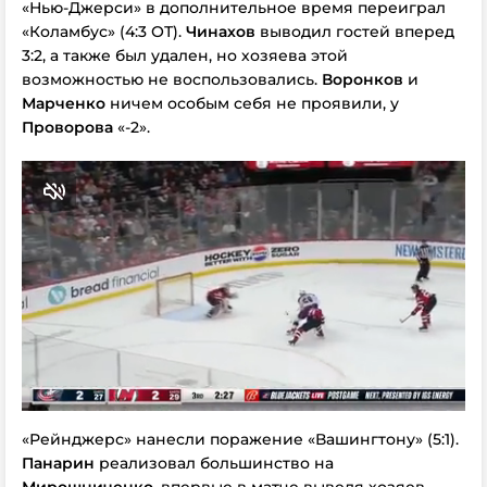
«Нью-Джерси» в дополнительное время переиграл
«Коламбус» (4:3 ОТ).
Чинахов
выводил гостей вперед
3:2, а также был удален, но хозяева этой
возможностью не воспользовались.
Воронков
и
Марченко
ничем особым себя не проявили, у
Проворова
«-2».
«Рейнджерс» нанесли поражение «Вашингтону» (5:1).
Панарин
реализовал большинство на
Мирошниченко
, впервые в матче выведя хозяев