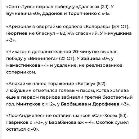
«Сент-Луис» вырвал победу у «Далласа» (2:1). У
Бучневича
«0»,
Дадонов
и
Торопченко
с «-1».
«Аризона» в овертайме одолела «Колорадо» (5:4 ОТ).
Георгиев
не блеснул – 82,14% спасений. У
Ничушкина
«-3».
«Чикаго» в дополнительной 20-минутке вырвал
победу у «Виннипега» (2:1 ОТ). У
Зайцева
«0», у
Наместникова
«-1» и удаление, не реализованное
соперником.
«Анахайм» нанес поражение «Вегасу» (5:2).
Любушкин
отметился голевым пасом, когда хозяева
еще в первом периоде забивали третий безответный
гол.
Минтюков
с «+2», у
Барбашева
и
Дорофеева
«-3».
«Лос-Анджелес» не оставил шансов «Сан-Хосе» (5:1).
Гавриков
с «+3», у
Барабанова
аж «-4»,
Охотюк
сумел
остаться с «0».