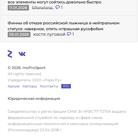
все элементы могут сойтись довольно быстро
Шшшшщ..
1
11.01.2026
Финны об отказе российской лыжнице в нейтральном
статусе: наверное, опять «страшная русофобия
костя луговой
1
05.01.2026
© 2026. InoProSport
All rights reserved.
Учредитель: ООО «Раре.Ру»
Архив
Авторы
Контакты
RSS
Юридическая информация
Свидетельство о регистрации СМИ Эл №ФС77-72704 выдано
федеральной службой по надзору в сфере связи,
информационных технологий и массовых коммуникаций
(Роскомнадзор) 23.04.2018 г.