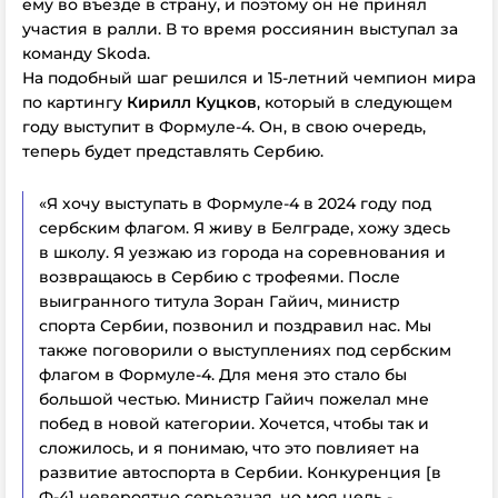
ему во въезде в страну, и поэтому он не принял
участия в ралли. В то время россиянин выступал за
команду Skoda.
На подобный шаг решился и 15-летний чемпион мира
по картингу
Кирилл Куцков
, который в следующем
году выступит в Формуле-4. Он, в свою очередь,
теперь будет представлять Сербию.
«Я хочу выступать в Формуле-4 в 2024 году под
сербским флагом. Я живу в Белграде, хожу здесь
в школу. Я уезжаю из города на соревнования и
возвращаюсь в Сербию с трофеями. После
выигранного титула Зоран Гайич, министр
спорта Сербии, позвонил и поздравил нас. Мы
также поговорили о выступлениях под сербским
флагом в Формуле-4. Для меня это стало бы
большой честью. Министр Гайич пожелал мне
побед в новой категории. Хочется, чтобы так и
сложилось, и я понимаю, что это повлияет на
развитие автоспорта в Сербии. Конкуренция [в
Ф-4] невероятно серьезная, но моя цель -